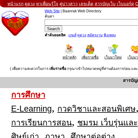
หน้าแรก
ดูดวง
หาเพื่อนรู้ใจ
คู่บ่าวสาว
เลขเด็ด
สารบัญเว็บ
เว็บบอร์ด
C
Web Site
| Baanrak Web Directory
ค้นหา
คำค้นยอดฮิต
:
เกมส์
ดูดวง
สมัครงาน
ฟังเพลง
หน้าหลัก
เพิ่มรายชื่อ
เว็บมาใหม่
เว็บม
( เพื่อความสะดวกในการ
เพิ่มรายชื่อ
กรุณาเข้าไปหมวดหมู่ที่ท่านต้องการก่อน และค
สารบัญ
การศึกษา
,
E-Learning
กวดวิชาและสอนพิเศษ
,
การเรียนการสอน
ชมรม เว็บรุ่นและ
,
,
ศิษย์เก่า
ภาษา
ศึกษาต่อต่าง