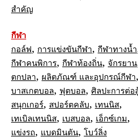
สำคัญ
กีฬา
,
,
กอล์ฟ
การแข่งขันกีฬา
กีฬาทางน้ำ
,
,
กีฬาคนพิการ
กีฬาท้องถิ่น
จักรยาน
,
ตกปลา
ผลิตภัณฑ์ และอุปกรณ์กีฬา
,
,
บาสเกตบอล
ฟุตบอล
ศิลปะการต่อสู
,
,
,
สนุกเกอร์
สปอร์ตคลับ
เทนนิส
,
,
,
เทเบิลเทนนิส
เบสบอล
เอ็กซ์เกม
,
,
แข่งรถ
แบดมินตัน
โบว์ลิ่ง