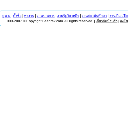
ดูดวง
|
ตั้งชื่อ
|
หางาน
|
งานราชการ
|
งานรัฐวิสาหกิจ
|
งานสถาบันศึกษา
|
งาน Part Ti
1999-2007 © Copyright Baanrak.com. All rights reserved. |
เกี่ยวกับบ้านรัก
|
ลงโ