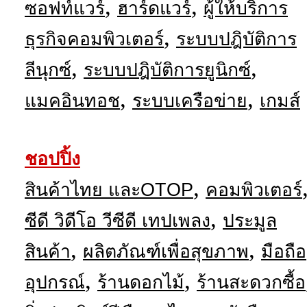
,
,
ซอฟท์แวร์
ฮาร์ดแวร์
ผู้ให้บริการ
,
ธุรกิจคอมพิวเตอร์
ระบบปฎิบัติการ
,
,
ลีนุกซ์
ระบบปฎิบัติการยูนิกซ์
,
,
แมคอินทอช
ระบบเครือข่าย
เกมส์
ชอปปิ้ง
,
สินค้าไทย และOTOP
คอมพิวเตอร์
,
ซีดี วิดีโอ วีซีดี เทปเพลง
ประมูล
,
,
สินค้า
ผลิตภัณฑ์เพื่อสุขภาพ
มือถือ
,
,
อุปกรณ์
ร้านดอกไม้
ร้านสะดวกซื้อ