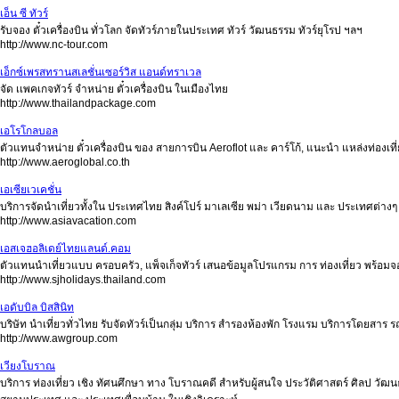
เอ็น ซี ทัวร์
รับจอง ตั๋วเครื่องบิน ทั่วโลก จัดทัวร์ภายในประเทศ ทัวร์ วัฒนธรรม ทัวร์ยุโรป ฯลฯ
http://www.nc-tour.com
เอ็กซ์เพรสทรานสเลชั่นเซอร์วิส แอนด์ทราเวล
จัด เเพคเกจทัวร์ จำหน่าย ตั๋วเครื่องบิน ในเมืองไทย
http://www.thailandpackage.com
เอโรโกลบอล
ตัวแทนจำหน่าย ตั๋วเครื่องบิน ของ สายการบิน Aeroflot และ คาร์โก้, แนะนำ แหล่งท่องเท
http://www.aeroglobal.co.th
เอเซียเวเคชั่น
บริการจัดนำเที่ยวทั้งใน ประเทศไทย สิงค์โปร์ มาเลเซีย พม่า เวียดนาม และ ประเทศต่างๆ ใ
http://www.asiavacation.com
เอสเจฮอลิเดย์ไทยแลนด์.คอม
ตัวแทนนำเที่ยวแบบ ครอบครัว, แพ็จเก็จทัวร์ เสนอข้อมูลโปรแกรม การ ท่องเที่ยว พร้อม
http://www.sjholidays.thailand.com
เอดับบิล บิสสินิท
บริษัท นำเที่ยวทั่วไทย รับจัดทัวร์เป็นกลุ่ม บริการ สำรองห้องพัก โรงแรม บริการโดยสาร ร
http://www.awgroup.com
เวียงโบราณ
บริการ ท่องเที่ยว เชิง ทัศนศึกษา ทาง โบราณคดี สำหรับผู้สนใจ ประวัติศาสตร์ ศิลป 