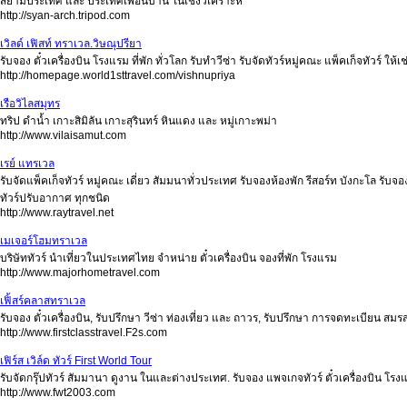
สยามประเทศ และ ประเทศเพื่อนบ้าน ในเชิงวิเคราะห์
http://syan-arch.tripod.com
เวิลด์ เฟิสท์ ทราเวล.วิษณุปรียา
รับจอง ตั๋วเครื่องบิน โรงแรม ที่พัก ทั่วโลก รับทำวีซ่า รับจัดทัวร์หมู่คณะ แพ็คเก็จทัวร์ ให้
http://homepage.world1sttravel.com/vishnupriya
เรือวิไลสมุทร
ทริป ดำน้ำ เกาะสิมิลัน เกาะสุรินทร์ หินแดง และ หมู่เกาะพม่า
http://www.vilaisamut.com
เรย์ แทรเวล
รับจัดแพ็คเก็จทัวร์ หมู่คณะ เดี่ยว สัมมนาทั่วประเทศ รับจองห้องพัก รีสอร์ท บังกะโล รับจอง
ทัวร์ปรับอากาศ ทุกชนิด
http://www.raytravel.net
เมเจอร์โฮมทราเวล
บริษัททัวร์ นำเที่ยวในประเทศไทย จำหน่าย ตั๋วเครื่องบิน จองที่พัก โรงแรม
http://www.majorhometravel.com
เฟิ้สร์คลาสทราเวล
รับจอง ตั๋วเครื่องบิน, รับปรึกษา วีซ่า ท่องเที่ยว และ ถาวร, รับปรึกษา การจดทะเบียน 
http://www.firstclasstravel.F2s.com
เฟิร์ส เวิล์ด ทัวร์ First World Tour
รับจัดกรุ๊ปทัวร์ สัมมานา ดูงาน ในและต่างประเทศ. รับจอง แพจเกจทัวร์ ตั๋วเครื่องบิน โ
http://www.fwt2003.com