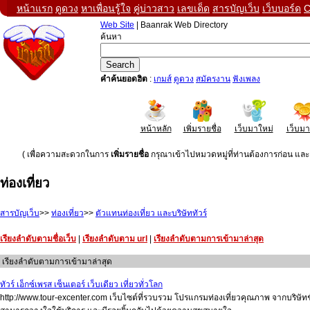
หน้าแรก
ดูดวง
หาเพื่อนรู้ใจ
คู่บ่าวสาว
เลขเด็ด
สารบัญเว็บ
เว็บบอร์ด
C
Web Site
| Baanrak Web Directory
ค้นหา
คำค้นยอดฮิต
:
เกมส์
ดูดวง
สมัครงาน
ฟังเพลง
หน้าหลัก
เพิ่มรายชื่อ
เว็บมาใหม่
เว็บม
( เพื่อความสะดวกในการ
เพิ่มรายชื่อ
กรุณาเข้าไปหมวดหมู่ที่ท่านต้องการก่อน และค
ท่องเที่ยว
สารบัญเว็บ
>>
ท่องเที่ยว
>>
ตัวแทนท่องเที่ยว และบริษัททัวร์
เรียงลำดับตามชื่อเว็บ
|
เรียงลำดับตาม url
|
เรียงลำดับตามการเข้ามาล่าสุด
เรียงลำดับตามการเข้ามาล่าสุด
ทัวร์ เอ็กซ์เพรส เซ็นเตอร์ เว็บเดียว เที่ยวทั่วโลก
http://www.tour-excenter.com เว็บไซต์ที่รวบรวม โปรแกรมท่องเที่ยวคุณภาพ จากบริษัท