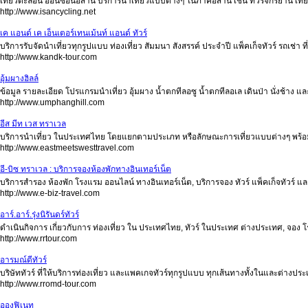
เที่ยวตะลอน ออนซอนอีสาน บริการนำเที่ยวแบบต่างๆ ในภาคอีสาน เช่น ทัวร์จักรยาน เที่ยวเ
http://www.isancycling.net
เค แอนด์ เค เอ็นเตอร์เทนเม้นท์ แอนด์ ทัวร์
บริการรับจัดนำเที่ยวทุกรูปแบบ ท่องเที่ยว สัมมนา สังสรรค์ ประจำปี แพ็คเก็จทัวร์ รถเช่า 
http://www.kandk-tour.com
อุ้มผางฮิลล์
ข้อมูล รายละเอียด โปรแกรมนำเที่ยว อุ้มผาง น้ำตกทีลอซู น้ำตกทีลอเล เดินป่า นั่งช้าง แล
http://www.umphanghill.com
อีส มีท เวส ทราเวล
บริการนำเที่ยว ในประเทศไทย โดยแยกตามประเภท หรือลักษณะการเที่ยวแบบต่างๆ พร้อ
http://www.eastmeetswesttravel.com
อี-บิซ ทราเวล : บริการจองห้องพักทางอินเทอร์เน็ต
บริการสำรอง ห้องพัก โรงแรม ออนไลน์ ทางอินเทอร์เน็ต, บริการจอง ทัวร์ แพ็คเก็จทัวร์ และ 
http://www.e-biz-travel.com
อาร์.อาร์.รุ่งนิรันดร์ทัวร์
ดำเนินกิจการ เกี่ยวกับการ ท่องเที่ยว ใน ประเทศไทย, ทัวร์ ในประเทศ ต่างประเทศ, จอง โร
http://www.rrtour.com
อารมณ์ดีทัวร์
บริษัททัวร์ ที่ให้บริการท่องเที่ยว และแพคเกจทัวร์ทุกรูปแบบ ทุกเส้นทางทั้งในและต่างปร
http://www.rromd-tour.com
อองฟิเนท