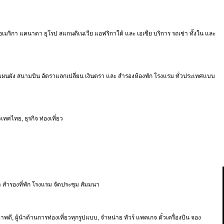
์ อเมริกา แคนาดา ยุโรป สแกนดิเนเวีย แอฟริกาใต้ และ เอเซีย บริการ รถเช่า ทั้งใน และ
ผนผัง สนามบิน อัตราแลกเปลี่ยน เงินตรา และ สำรองห้องพัก โรงแรม ทั่วประเทศแบบ
ศไทย, ธุรกิจ ท่องเที่ยว
 สำรองที่พัก โรงแรม จัดประชุม สัมมนา
ดี, ผู้นำด้านการท่องเที่ยวทุกรูปแบบ, จำหน่าย ทัวร์ แพคเกจ ตั๋วเครื่องบิน จอง