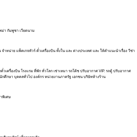
 พม่า กัมพูชา เวียดนาม
่าย แพ็คเกจทัวร์ ตั๋วเครื่องบิน ทั้งใน และ ต่างประเทศ และ ให้คำแนะนำเรื่อง วีซ่า
ั๋วเครื่องบิน โรงแรม ที่พัก ทั่วโลก เช่าเหมา รถโค้ช ปรับอากาศ VIP. รถตู้ ปรับอากาศ
ิต นักศึกษา บุคคลทั่วไป องค์กร หน่วยงานภาครัฐ เอกชน บริษัทห้างร้าน
คาพิเศษ