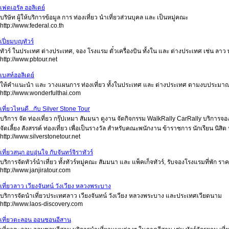
เฟดเอรัล ฮอลิเดย์
บริษัท ผู้ให้บริการข้อมูล การ ท่องเที่ยว นำเที่ยวส่วนบุคล และ เป็นหมู่คณะ
http://www.federal.co.th
เปี่ยมบุญทัวร์
ทัวร์ ในประเทศ ต่างประเทศ, จอง โรงแรม ตั๋วเครื่องบิน ทั้งใน และ ต่างประเทศ เช่น ลาว
http://www.pbtour.net
เบสท์ฮอลิเดย์
ให้คำแนะนำ และ วางแผนการ ท่องเที่ยว ทั้งในประเทศ และ ต่างประเทศ ตามงบประมาณ จำหน
http://www.wonderfulthai.com
เที่ยวไหนดี...กับ Silver Stone Tour
บริการ จัด ท่องเที่ยว กรุ๊ปเหมา สัมมนา ดูงาน จัดกิจกรรม WalkRally CarRally บริการจองต
จัดเลี้ยง สังสรรค์ ท่องเที่ยว เพื่อเป็นรางวัล สำหรับคณะพนักงาน ข้าราชการ นักเรียน นิส
http://www.silverstonetour.net
เที่ยวสนุก อบอุ่นใจ กับจันทร์จิราทัวร์
บริการจัดทัวร์นำเที่ยว ทั้งทัวร์หมู่คณะ สัมมนา และ แพ็คเก็จทัวร์, รับจองโรงแรมที่พัก รา
http://www.janjiratour.com
เที่ยวลาว เวียงจันทน์ วังเวียง หลวงพระบาง
บริการจัดนำเที่ยวประเทศลาว เวียงจันทน์ วังเวียง หลวงพระบาง และประเทศเวียดนาม
http://www.laos-discovery.com
เที่ยวตะลอน ออนซอนอีสาน