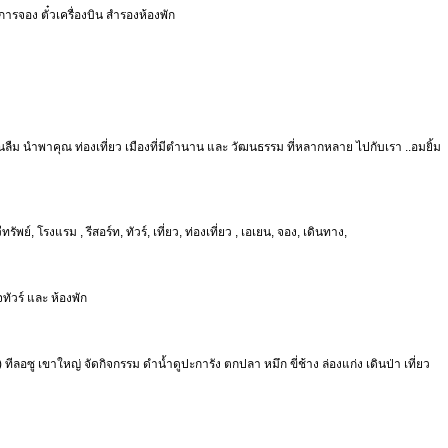
การจอง ตั๋วเครื่องบิน สำรองห้องพัก
มีวันลืม นำพาคุณ ท่องเที่ยว เมืองที่มีตำนาน และ วัฒนธรรม ที่หลากหลาย ไปกับเรา ..อมยิ้ม
์, โรงแรม , รีสอร์ท, ทัวร์, เที่ยว, ท่องเที่ยว , เอเยน, จอง, เดินทาง,
ทัวร์ และ ห้องพัก
ทีลอซู เขาใหญ่ จัดกิจกรรม ดำน้ำดูปะการัง ตกปลา หมึก ขี่ช้าง ล่องแก่ง เดินป่า เที่ยว