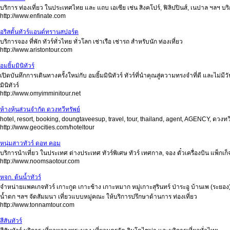
บริการ ท่องเที่ยว ในประเทศไทย และ แถบ เอเซีย เช่น สิงคโปร์, ฟิลิปปินส์, เนปาล ฯลฯ บริ
http://www.enfinate.com
อริสตั้นทัวร์แอนด์ทรานสปอร์ต
บริการจอง ที่พัก ทัวร์ทั่วไทย ทั่วโลก เช่าเรือ เช่ารถ สำหรับนัก ท่องเที่ยว
http://www.aristontour.com
อมยิ้มมินิทัวร์
เปิดบันทึกการเดินทางครั้งใหม่กับ อมยิ้มมินิทัวร์ ทัวร์ที่นำคุณสู่ความทรงจำที่ดี และไม่
มินิทัวร์
http://www.omyimminitour.net
ห้างหุ้นส่วนจำกัด ดวงทวีทรัพย์
hotel, resort, booking, doungtaveesup, travel, tour, thailand, agent, AGENCY, ดวงทวีทรัพย
http://www.geocities.com/hoteltour
หนุ่มสาวทัวร์ ดอท คอม
บริการนำเที่ยว ในประเทศ ต่างประเทศ ทัวร์พิเศษ ทัวร์ เทศกาล, จอง ตั๋วเครื่องบิน แพ็กเก็จ
http://www.noomsaotour.com
หจก. ต้นน้ำทัวร์
จำหน่ายแพคเกจทัวร์ เกาะกูด เกาะช้าง เกาะหมาก หมู่เกาะสุรินทร์ ป่าระอู บ้านเพ (ระยอง) 
น้ำตก ฯลฯ จัดสัมมนา เที่ยวแบบหมู่คณะ ให้บริการปรึกษาด้านการ ท่องเที่ยว
http://www.tonnamtour.com
สีสันทัวร์