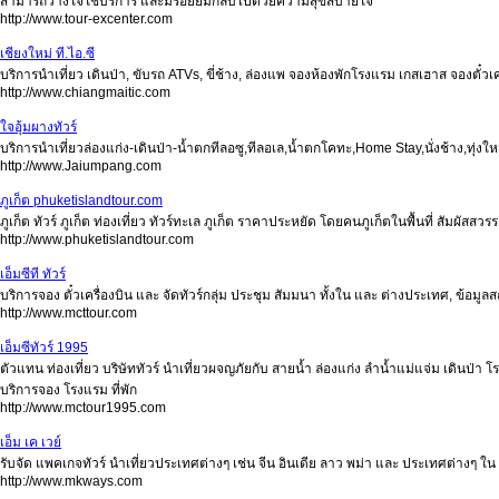
สามารถวางใจใช้บริการ และมีรอยยิ้มกลับไปด้วยความสุขสบายใจ
http://www.tour-excenter.com
เชียงใหม่ ที.ไอ.ซี
บริการนำเที่ยว เดินป่า, ขับรถ ATVs, ขี่ช้าง, ล่องแพ จองห้องพักโรงแรม เกสเฮาส จองตั๋วเ
http://www.chiangmaitic.com
ใจอุ้มผางทัวร์
บริการนำเที่ยวล่องแก่ง-เดินป่า-น้ำตกทีลอซู,ทีลอเล,น้ำตกโคทะ,Home Stay,นั่งช้าง,ทุ
http://www.Jaiumpang.com
ภูเก็ต phuketislandtour.com
ภูเก็ต ทัวร์ ภูเก็ต ท่องเที่ยว ทัวร์ทะเล ภูเก็ต ราคาประหยัด โดยคนภูเก็ตในพื้นที่ สัมผัสส
http://www.phuketislandtour.com
เอ็มซีที ทัวร์
บริการจอง ตั๋วเครื่องบิน และ จัดทัวร์กลุ่ม ประชุม สัมมนา ทั้งใน และ ต่างประเทศ, ข้อมูลสถ
http://www.mcttour.com
เอ็มซีทัวร์ 1995
ตัวแทน ท่องเที่ยว บริษัททัวร์ นำเที่ยวผจญภัยกับ สายน้ำ ล่องแก่ง ลำน้ำแม่แจ่ม เดินป่า
บริการจอง โรงแรม ที่พัก
http://www.mctour1995.com
เอ็ม เค เวย์
รับจัด แพคเกจทัวร์ นำเที่ยวประเทศต่างๆ เช่น จีน อินเดีย ลาว พม่า และ ประเทศต่างๆ ใน 
http://www.mkways.com