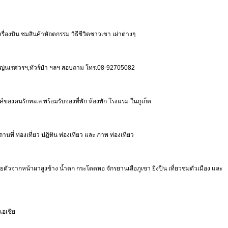
ครื่องบิน ชมสินค้าหัถตกรรม วิธีชีวิตชาวเขา เผ่าต่างๆ
่งใหญ่นเรศวรฯ,ทัวร์ป่า ฯลฯ สอบถาม โทร.08-92705082
วรรค์ของคนรักทะเล พร้อมรับจองที่พัก ห้องพัก โรงแรม ในภูเก็ต
านที่ ท่องเที่ยว ปฏิทิน ท่องเที่ยว และ ภาพ ท่องเที่ยว
 โรยตัวจากหน้าผาสูงข้าง น้ำตก กระโดดหอ จักรยานเสือภูเขา ยิงปืน เที่ยวชมตัวเมือง และ
เอเชีย