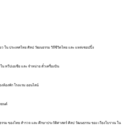
ี่ยว ใน ประเทศไทย ศิลป วัฒนธรรม วิถีชีวิตไทย และ แหล่งชอปปิ้ง
น ทวีปเอเชีย และ จำหน่าย ตั๋วเครื่องบิน
จองห้องพัก โรงแรม ออนไลน์
ถยนต์
วัฒนธรรม ของไทย สำรวจ และ ศึกษาประวัติศาสตร์ ศิลป วัฒนธรรม ของ เวียงโบราณ ใน