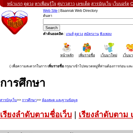
หน้าแรก
ดูดวง
หาเพื่อนรู้ใจ
คู่บ่าวสาว
เลขเด็ด
สารบัญเว็บ
เว็บบอร์ด
C
Web Site
| Baanrak Web Directory
ค้นหา
คำค้นยอดฮิต
:
เกมส์
ดูดวง
สมัครงาน
ฟังเพลง
หน้าหลัก
เพิ่มรายชื่อ
เว็บมาใหม่
เว็บม
( เพื่อความสะดวกในการ
เพิ่มรายชื่อ
กรุณาเข้าไปหมวดหมู่ที่ท่านต้องการก่อน และค
การศึกษา
สารบัญเว็บ
>>
การศึกษา
>>
ห้องสมุด และฐานข้อมูล
เรียงลำดับตามชื่อเว็บ
|
เรียงลำดับตาม 