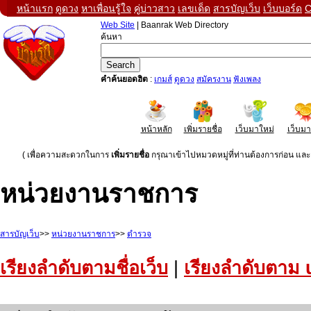
หน้าแรก
ดูดวง
หาเพื่อนรู้ใจ
คู่บ่าวสาว
เลขเด็ด
สารบัญเว็บ
เว็บบอร์ด
C
Web Site
| Baanrak Web Directory
ค้นหา
คำค้นยอดฮิต
:
เกมส์
ดูดวง
สมัครงาน
ฟังเพลง
หน้าหลัก
เพิ่มรายชื่อ
เว็บมาใหม่
เว็บม
( เพื่อความสะดวกในการ
เพิ่มรายชื่อ
กรุณาเข้าไปหมวดหมู่ที่ท่านต้องการก่อน และค
หน่วยงานราชการ
สารบัญเว็บ
>>
หน่วยงานราชการ
>>
ตำรวจ
เรียงลำดับตามชื่อเว็บ
|
เรียงลำดับตาม 