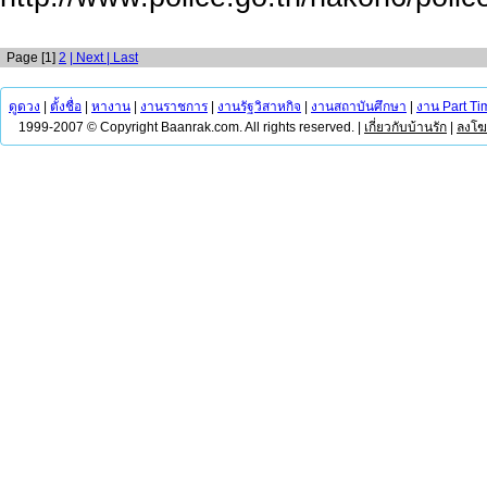
Page [1]
2
| Next
| Last
ดูดวง
|
ตั้งชื่อ
|
หางาน
|
งานราชการ
|
งานรัฐวิสาหกิจ
|
งานสถาบันศึกษา
|
งาน Part Ti
1999-2007 © Copyright Baanrak.com. All rights reserved. |
เกี่ยวกับบ้านรัก
|
ลงโ