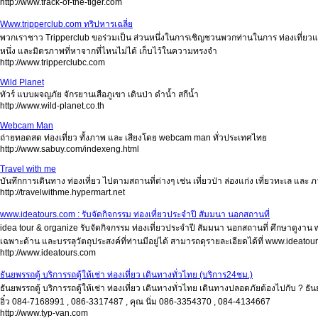
http://www.track-of-the-tiger.com
Www.tripperclub.com ทริปหารเฉลี่ย
พวกเราชาว Tripperclub ขอร่วมเป็น ส่วนหนึ่งในการเชิญชวนพวกท่านในการ ท่องเที่ยวแบ
หนึ่ง และมิตรภาพที่หาจากที่ไหนไม่ได้ เก็บไว้ในความทรงจำ
http://www.tripperclubc.com
Wild Planet
ทัวร์ แบบผจญภัย จักรยานเสือภูเขา เดินป่า ดำน้ำ สกีน้ำ
http://www.wild-planet.co.th
Webcam Man
ถ่ายทอดสด ท่องเที่ยว ทั้งภาพ และ เสียงโดย webcam man ทั่วประเทศไทย
http://www.sabuy.com/indexeng.html
Travel with me
บันทึกการเดินทาง ท่องเที่ยว ไปตามสถานที่ต่างๆ เช่น เที่ยวป่า ล่องแก่ง เที่ยวทะเล และ ภ
http://travelwithme.hypermart.net
www.ideatours.com : รับจัดกิจกรรม ท่องเที่ยวประจำปี สัมมนา นอกสถานที่
idea tour & organize รับจัดกิจกรรม ท่องเที่ยวประจำปี สัมมนา นอกสถานที่ ศึกษาดูงาน
เฉพาะด้าน และบรรลุวัตถุประสงค์ที่ท่านมีอยู่ได้ สามารถดุรายละเอียดได้ที่ www.idea
http://www.ideatours.com
ธันยพรรถตู้ บริการรถตู้ให้เช่า ท่องเที่ยว เดินทางทั่วไทย (บริการ24ชม.)
ธันยพรรถตู้ บริการรถตู้ให้เช่า ท่องเที่ยว เดินทางทั่วไทย เดินทางปลอดภัยต้องไปกับ ? ธั
อิ๋ว 084-7168991 , 086-3317487 , คุณ นิ่ม 086-3354370 , 084-4134667
http://www.typ-van.com