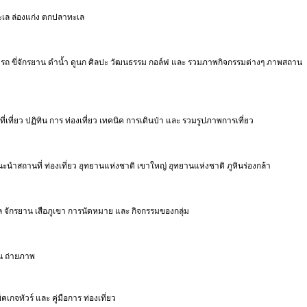
งทะเล ล่องแก่ง ตกปลาทะเล
 ขับรถ ขี่จักรยาน ดำน้ำ ดูนก ศิลปะ วัฒนธรรม กอล์ฟ และ รวมภาพกิจกรรมต่างๆ ภาพสถาน
่เที่ยว ปฏิทิน การ ท่องเที่ยว เทคนิค การเดินป่า และ รวมรูปภาพการเที่ยว
นะนำสถานที่ ท่องเที่ยว อุทยานแห่งชาติ เขาใหญ่ อุทยานแห่งชาติ ภูหินร่องกล้า
ูล จักรยาน เสือภูเขา การนัดหมาย และ กิจกรรมของกลุ่ม
ืน ถ่ายภาพ
เกจทัวร์ และ คู่มือการ ท่องเที่ยว