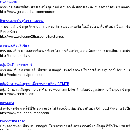
คนรอนแรม
จำหน่าย อุปกรณ์เดินป่า แค้มปิ้ง อุปกรณ์ ตกปลา ทั้งปลีก และ ส่ง รับจัดทัวร์ เดินป่า ล่อ
http://www.gosouththai.com/ronram
กิจกรรมเวลคัมทูไทยดอทคอม
รวมข่าวสาร ข้อมูล กิจกรรม การ ท่องเที่ยว แบบผจญภัย ในเมืองไทย ทั้ง เดินป่า ปีนผา
ที่ ท่องเที่ยว
http://www.welcome2thai.com/thactivities
การท่องเที่ยวสีเขียว
การ ท่องเที่ยว ตามสถานที่ต่างๆ ที่เคยไปมา พร้อมข้อมูลการเดินทางอย่างละเอียด แนะนำที
http://greentour.jx.st
กลุ่มนักเที่ยวธรรมชาติ
การ ท่องเที่ยว ธรรมชาติ เที่ยวแบบ ผจญภัย เทคนิคต่างๆ ในการเดินป่า อุปกรณ์เดินป่า แ
http://welcome.to/greentour
กลุ่มจักรยานเสือภูเขาเพื่อการท่องเที่ยว BPMTB
กลุ่ม จักรยานเสือภูเขา Blue Planet Mountain Bike นำเสนอข้อมูลเส้นทางเสือภูเขา ข้อม
http://www.bpmtb.com
กลางแจ้ง
สำหรับคนรัก การใช้ชีวิต กลางแจ้ง ไม่ว่าจะเป็น ท่องเที่ยว เดินป่า Off-road จักรยาน ยิงป
http://www.thailandoutdoor.com
track of the tiger
ข้อมูลการ ท่องเที่ยว แบบผจญภัย โปรแกรมการเดินทาง ท่องเที่ยว ข้อมูล ที่พัก โรงแรม แพ็ค