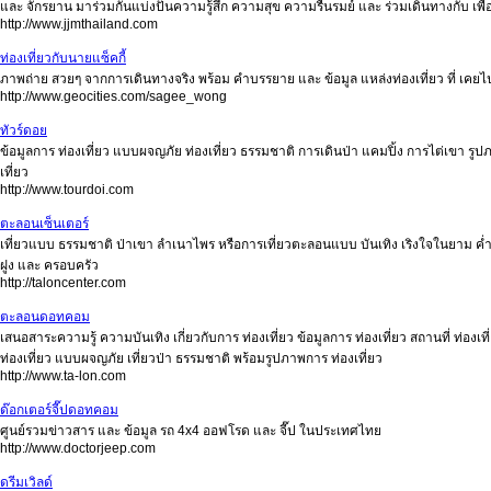
และ จักรยาน มาร่วมกันแบ่งปันความรู้สึก ความสุข ความรื่นรมย์ และ ร่วมเดินทางกับ เพ
http://www.jjmthailand.com
ท่องเที่ยวกับนายแซ็คกี้
ภาพถ่าย สวยๆ จากการเดินทางจริง พร้อม คำบรรยาย และ ข้อมูล แหล่งท่องเที่ยว ที่ เคยไป และ
http://www.geocities.com/sagee_wong
ทัวร์ดอย
ข้อมูลการ ท่องเที่ยว แบบผจญภัย ท่องเที่ยว ธรรมชาติ การเดินป่า แคมปิ้ง การไต่เขา รูปภา
เที่ยว
http://www.tourdoi.com
ตะลอนเซ็นเตอร์
เที่ยวแบบ ธรรมชาติ ป่าเขา ลำเนาไพร หรือการเที่ยวตะลอนแบบ บันเทิง เริงใจในยาม ค่ำค
ฝูง และ ครอบครัว
http://taloncenter.com
ตะลอนดอทคอม
เสนอสาระความรู้ ความบันเทิง เกี่ยวกับการ ท่องเที่ยว ข้อมูลการ ท่องเที่ยว สถานที่ ท่องเ
ท่องเที่ยว แบบผจญภัย เที่ยวป่า ธรรมชาติ พร้อมรูปภาพการ ท่องเที่ยว
http://www.ta-lon.com
ด๊อกเตอร์จี๊ปดอทคอม
ศูนย์รวมข่าวสาร และ ข้อมูล รถ 4x4 ออฟโรด และ จี๊ป ในประเทศไทย
http://www.doctorjeep.com
ดรีมเวิลด์