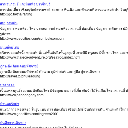
สวนวนารมย์ แก่งหินเพิง ปราจีนบุรี
การ ท่องเที่ยว เชิงอนุรักษ์ธรรมชาติ ล่องแก่ง หินเพิง และ พักแรมที่ สวนวนารมย์ ปราจีนบุร
http://go.to/thairafting
สมบุกสมบัน
ข้อมูลการ ท่องเที่ยว ไทย ประสบการณ์ ท่องเที่ยว สถานที่ ท่องเที่ยว ข้อมูลการเดินทาง ปฏิท
รูปภาพ
http://www.geocities.com/sombuksombun
มนุษย์กบไทย
บริการ สอนดำน้ำ ทุกระดับตั้งแต่ขั้นต้นถึงขั้นสูงสุดที่ เกาะพีพี ครูสอน มีทั้ง ชาวไทย
http://www.thaieco-adventure.org/seafrog/index.html
ภูกระดึง ดินแดนมหัศจรรย์
ภูกระดึง ดินแดนมหัศจรรย์ ตำนาน ภูมิศาสตร์ และ คู่มือ สู่การเดินทาง
http://travel.to/phukradung
ป่าดงดอย
เป็นแหล่งศูนย์รวมของนักนิยมไพร มีข้อมูลมากมายที่เกี่ยวกับป่าไม้ในเมืองไทย, สถานที่ ท่
http://www.pahdongdoy.com
บ้านคนรักป่า
แนะนำการ ท่องเที่ยว ในรูปแบบ การ ท่องเที่ยว เชิงอนุรักษ์ บันทึกการเดิน คำแนะนำในกา
http://www.geocities.com/ingreen2001
บันทึกการเดินทาง