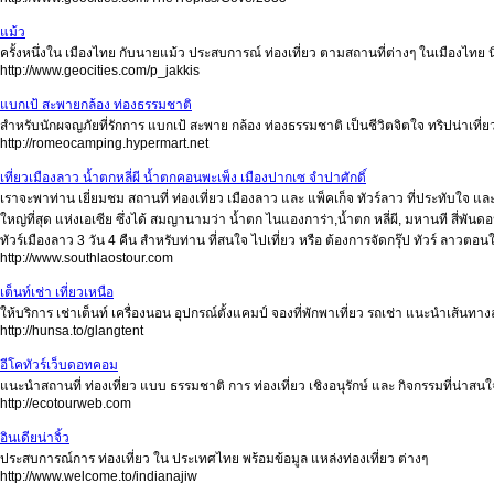
แม้ว
ครั้งหนึ่งใน เมืองไทย กับนายแม้ว ประสบการณ์ ท่องเที่ยว ตามสถานที่ต่างๆ ในเมืองไทย
http://www.geocities.com/p_jakkis
แบกเป้ สะพายกล้อง ท่องธรรมชาติ
สำหรับนักผจญภัยที่รักการ แบกเป้ สะพาย กล้อง ท่องธรรมชาติ เป็นชีวิตจิตใจ ทริปน่าเที่
http://romeocamping.hypermart.net
เที่ยวเมืองลาว น้ำตกหลี่ผี น้ำตกคอนพะเพ็ง เมืองปากเซ จำปาศักดิ์
เราจะพาท่าน เยี่ยมชม สถานที่ ท่องเที่ยว เมืองลาว และ แพ็คเก็จ ทัวร์ลาว ที่ประทับใจ 
ใหญ่ที่สุด แห่งเอเซีย ซึ่งได้ สมญานามว่า น้ำตก ไนแองการ่า,น้ำตก หลี่ผี, มหานที สี่พั
ทัวร์เมืองลาว 3 วัน 4 คืน สำหรับท่าน ที่สนใจ ไปเที่ยว หรือ ต้องการจัดกรุ๊ป ทัวร์ ลาวตอนใ
http://www.southlaostour.com
เต็นท์เช่า เที่ยวเหนือ
ให้บริการ เช่าเต็นท์ เครื่องนอน อุปกรณ์ตั้งแคมป์ จองที่พักพาเที่ยว รถเช่า แนะนำเส้
http://hunsa.to/glangtent
อีโคทัวร์เว็บดอทคอม
แนะนำสถานที่ ท่องเที่ยว แบบ ธรรมชาติ การ ท่องเที่ยว เชิงอนุรักษ์ และ กิจกรรมที่น่าส
http://ecotourweb.com
อินเดียน่าจิ้ว
ประสบการณ์การ ท่องเที่ยว ใน ประเทศไทย พร้อมข้อมูล แหล่งท่องเที่ยว ต่างๆ
http://www.welcome.to/indianajiw