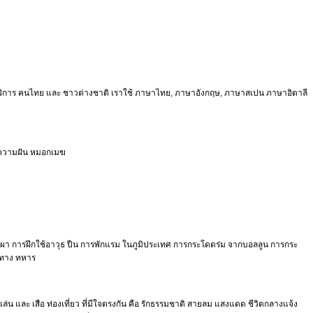
้บริการ คนไทย และ ชาวต่างชาติ เราใช้ ภาษาไทย, ภาษาอังกฤษ, ภาษาสเปน ภาษาอิตาลี
ต ความฝัน หมอกเมฆ
้าผา การฝึกใช้อาวุธ ปืน การพักแรม ในภูมิประเทศ การกระโดดร่ม จากบอลลูน การกระ
ว ทาง ทหาร
เล่น และ เสือ ท่องเที่ยว ที่มีใจตรงกัน คือ รักธรรมชาติ สายลม แสงแดด ชีวิตกลางแจ้ง