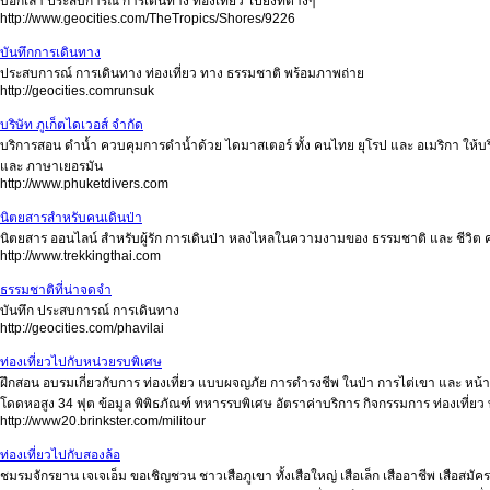
บอกเล่า ประสบการณ์ การเดินทาง ท่องเที่ยว ไปยังที่ต่างๆ
http://www.geocities.com/TheTropics/Shores/9226
บันทึกการเดินทาง
ประสบการณ์ การเดินทาง ท่องเที่ยว ทาง ธรรมชาติ พร้อมภาพถ่าย
http://geocities.comrunsuk
บริษัท ภูเก็ตไดเวอส์ จำกัด
บริการสอน ดำน้ำ ควบคุมการดำน้ำด้วย ไดมาสเตอร์ ทั้ง คนไทย ยุโรป และ อเมริกา ให
และ ภาษาเยอรมัน
http://www.phuketdivers.com
นิตยสารสำหรับคนเดินป่า
นิตยสาร ออนไลน์ สำหรับผู้รัก การเดินป่า หลงไหลในความงามของ ธรรมชาติ และ ชีวิ
http://www.trekkingthai.com
ธรรมชาติที่น่าจดจำ
บันทึก ประสบการณ์ การเดินทาง
http://geocities.com/phavilai
ท่องเที่ยวไปกับหน่วยรบพิเศษ
ฝึกสอน อบรมเกี่ยวกับการ ท่องเที่ยว แบบผจญภัย การดำรงชีพ ในป่า การไต่เขา และ หน
โดดหอสูง 34 ฟุต ข้อมูล พิพิธภัณฑ์ ทหารรบพิเศษ อัตราค่าบริการ กิจกรรมการ ท่องเที่ย
http://www20.brinkster.com/militour
ท่องเที่ยวไปกับสองล้อ
ชมรมจักรยาน เจเจเอ็ม ขอเชิญชวน ชาวเสือภูเขา ทั้งเสือใหญ่ เสือเล็ก เสืออาชีพ เสือสมัคร