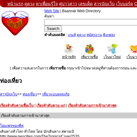
หน้าแรก
ดูดวง
หาเพื่อนรู้ใจ
คู่บ่าวสาว
เลขเด็ด
สารบัญเว็บ
เว็บบอร์ด
C
Web Site
| Baanrak Web Directory
ค้นหา
คำค้นยอดฮิต
:
เกมส์
ดูดวง
สมัครงาน
ฟังเพลง
หน้าหลัก
เพิ่มรายชื่อ
เว็บมาใหม่
เว็บม
( เพื่อความสะดวกในการ
เพิ่มรายชื่อ
กรุณาเข้าไปหมวดหมู่ที่ท่านต้องการก่อน และค
ท่องเที่ยว
สารบัญเว็บ
>>
ท่องเที่ยว
>>
เที่ยวแบบผจญภัย
เรียงลำดับตามชื่อเว็บ
|
เรียงลำดับตาม url
|
เรียงลำดับตามการเข้ามาล่าสุด
เรียงลำดับตามการเข้ามาล่าสุด
โฮมเพจของพีท
เดินทางทั่วโลก ทั่วไทย โดย นักเดินทาง สพายเป้
http://www.geocities.com/TheTropics/Cove/2535