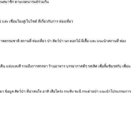
ื่อนสมาชิก ตามเจตนารมย์ร่วมกัน
 เชื่อมโยงสู่เว็บไซต์ ที่เกี่ยวกับการ ท่องเที่ยว
พธรรมชาติ สถานที่ ท่องเที่ยว ป่า สัตว์ป่า นก ดอกไม้ ผีเสื้อ และ แนะนำสถานที่ ท่อง
ืน แห่งแสงสี รวมถึงการสรรหา ร้านอาหาร บรรยากาศดีๆ รสเลิศ เพื่อลิ้มชิมรสกับ เพื่อน
ที่ยว ข้อมูล สัตว์ป่า ที่น่าสนใจ อาทิ เสือโคร่ง กระทิง ชะนี กระต่ายป่า แนะนำโปรแกรมการ