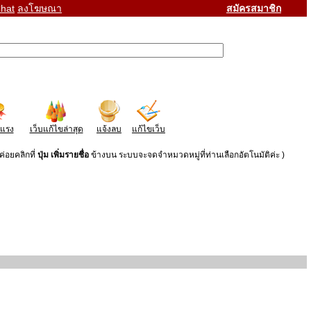
hat
ลงโฆษณา
สมัครสมาชิก
าแรง
เว็บแก้ไขล่าสุด
แจ้งลบ
แก้ไขเว็บ
่อยคลิกที่
ปุ่ม เพิ่มรายชื่อ
ข้างบน ระบบจะจดจำหมวดหมู่ที่ท่านเลือกอัตโนมัติค่ะ )