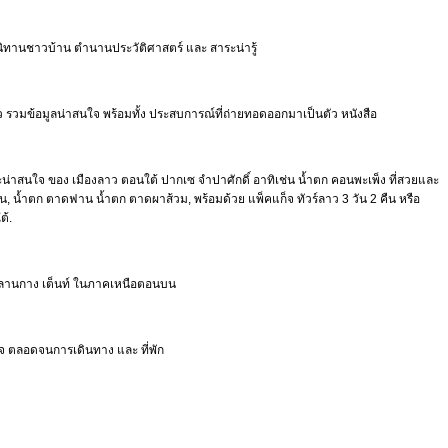
 นิทานชาวบ้าน ตำนานประวัติศาสตร์ และ สาระน่ารู้
ยว รวมข้อมูลน่าสนใจ พร้อมทั้ง ประสบการณ์ที่ถ่ายทอดออกมาเป็นตัว หนังสือ
และน่าสนใจ ของ เมืองลาว ตอนใต้ ปากเซ จำปาศักดิ์ อาทิเช่น น้ำตก คอนพะเพ็ง ที่สวยและ
นดอน, น้ำตก ตาดฟาน น้ำตก ตาดผาส้วม, พร้อมด้วย แพ็คแก็จ ทัวร์ลาว 3 วัน 2 คืน หรือ
ต้.
นทางลานกาง เต็นท์ ในภาคเหนือตอนบน
นใจ ตลอดจนการเดินทาง และ ที่พัก