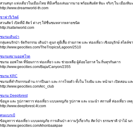
สวนสนุก แห่งเดียวในเมืองไทย ทีมีเครื่องเล่นมากมาย พร้อมสัมผัส หิมะ จริงๆ ใน เมืองหิม
http://www.dreamworld-th.com
ซาฟารีเวิลด์
สวนสัตว์ เปิดที่มี สัตว์ ต่างๆ ให้ชื่นชมหลากหลายชนิด
http://safariworld.com
ชมรมเดินป่า
กลุ่มคนรักป่า จัดกิจกรรม เดินป่า ดูนก ดูผีเสื้อ ถ่ายภาพ และ ท่องเที่ยว เชิงอนุรักษ์ ส
http://www.geocities.com/TheTropics/Lagoon/2510
ชมรมสยามออฟโรด
ชมรม ออฟโรด ที่นิยมการ ท่องเที่ยว และ ช่วยเหลือ ผู้ด้อยโอกาส ใน ถิ่นทุรกันดาร
http://www.geocities.com/Baja/Canyon/2355
ชมรม KRC
ชมรมที่ทำกิจกรรมด้าน การปีนผา และ การโรยตัว ทั้งใน โรงยิม และ หน้าผา เปิดสอน และ
http://www.geocities.com/krc_club
ชมรม Deepforest
ข้อมูล และ รูปภาพการ ท่องเที่ยว แบบผจญภัย รูปภาพ และ แนะนำ สถานที่ ท่องเที่ยว เหต
http://www.deepforest.4t.com
คนแบกเป้
ข้อมูลการ ท่องเที่ยว แบบผจญภัย การเดินป่า ความรู้เกี่ยวกับ สัตว์ป่า ธรรมชาติ ป่าไม้ นก 
http://www.geocities.com/khonbaakpae