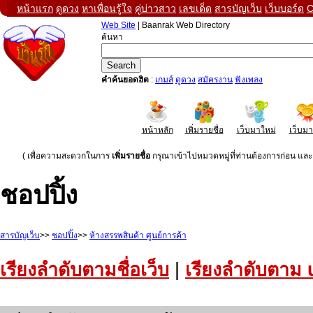
หน้าแรก
ดูดวง
หาเพื่อนรู้ใจ
คู่บ่าวสาว
เลขเด็ด
สารบัญเว็บ
เว็บบอร์ด
C
Web Site
| Baanrak Web Directory
ค้นหา
คำค้นยอดฮิต
:
เกมส์
ดูดวง
สมัครงาน
ฟังเพลง
หน้าหลัก
เพิ่มรายชื่อ
เว็บมาใหม่
เว็บม
( เพื่อความสะดวกในการ
เพิ่มรายชื่อ
กรุณาเข้าไปหมวดหมู่ที่ท่านต้องการก่อน และค
ชอปปิ้ง
สารบัญเว็บ
>>
ชอปปิ้ง
>>
ห้างสรรพสินค้า ศูนย์การค้า
เรียงลำดับตามชื่อเว็บ
|
เรียงลำดับตาม 