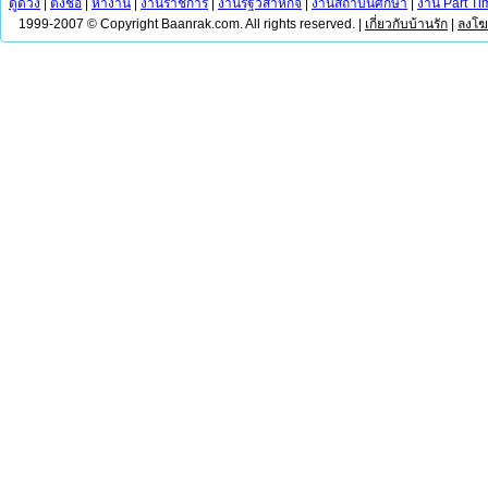
ดูดวง
|
ตั้งชื่อ
|
หางาน
|
งานราชการ
|
งานรัฐวิสาหกิจ
|
งานสถาบันศึกษา
|
งาน Part Ti
1999-2007 © Copyright Baanrak.com. All rights reserved. |
เกี่ยวกับบ้านรัก
|
ลงโ