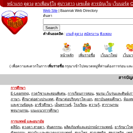
หน้าแรก
ดูดวง
หาเพื่อนรู้ใจ
คู่บ่าวสาว
เลขเด็ด
สารบัญเว็บ
เว็บบอร์ด
C
Web Site
| Baanrak Web Directory
ค้นหา
คำค้นยอดฮิต
:
เกมส์
ดูดวง
สมัครงาน
ฟังเพลง
หน้าหลัก
เพิ่มรายชื่อ
เว็บมาใหม่
เว็บม
( เพื่อความสะดวกในการ
เพิ่มรายชื่อ
กรุณาเข้าไปหมวดหมู่ที่ท่านต้องการก่อน และค
สารบัญ
การศึกษา
,
,
,
E-Learning
กวดวิชาและสอนพิเศษ
การเรียนการสอน
ชมรม เว็บรุ่นและศิษย์เก่
,
,
,
,
ภาษา
ศึกษาต่อต่างประเทศ
ศึกษาต่อปริญญาโท-เอก
สถาบันอุดมศึกษา
ห้องส
,
,
,
,
,
และฐานข้อมูล
อาชีวศึกษา
เอ็นทรานซ์
โรงเรียน
ความรู้
สารานุกรม
,
พจนานุกรม
แนะแนวการศึกษา
การแพทย์ และอนามัย
,
,
,
,
คลีนิก
ดวงตา สายตา
ทันตกรรม
ผลิตภัณฑ์และอุปกรณ์การแพทย์
ยารักษาโรค
,
,
,
,
,
ศัลยกรรม
สถาบัน และสมาคมการแพทย์
สมุนไพร
สารเสพติด
สุขภาพจิต
เพศ