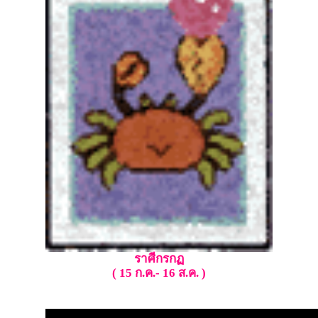
ราศีกรกฏ
( 15 ก.ค.- 16 ส.ค. )