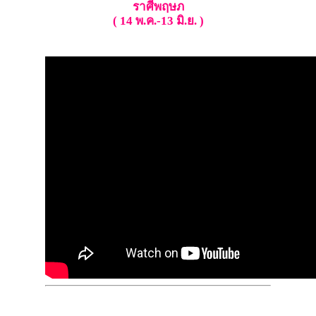
ราศีพฤษภ
( 14 พ.ค.-13 มิ.ย. )