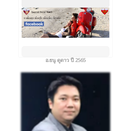
อ.ธนู ดูดาว ปี 2565