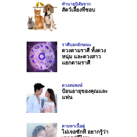
ทำนายนิสัยจาก
สัตว์เลี้ยงที่ชอบ
ราศีบอกลักษณะ
ดวงตามราศี ทั้งดวง
หนุ่ม และดวงสาว
แยกตามราศี
ดวงสมพงษ์
ป้อนอายุของคุณและ
แฟน
ตามหาเนื้อคู่
ไม่เจอซักที อยากรู้ว่า