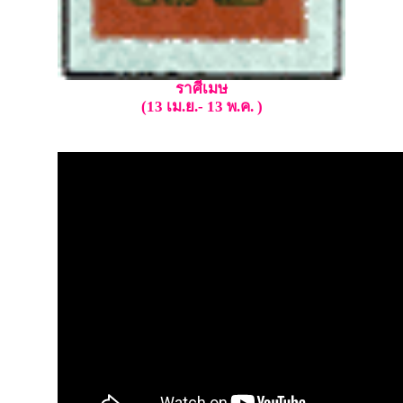
ราศีเมษ
(13 เม.ย.- 13 พ.ค. )