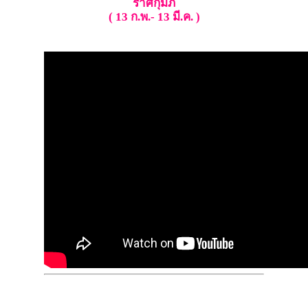
ราศีกุมภ์
( 13 ก.พ.- 13 มี.ค. )