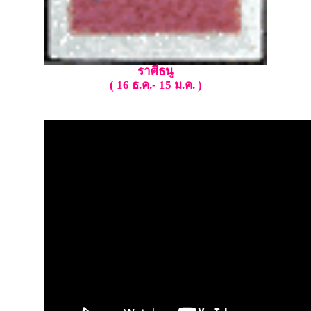
ราศีธนู
( 16 ธ.ค.- 15 ม.ค. )