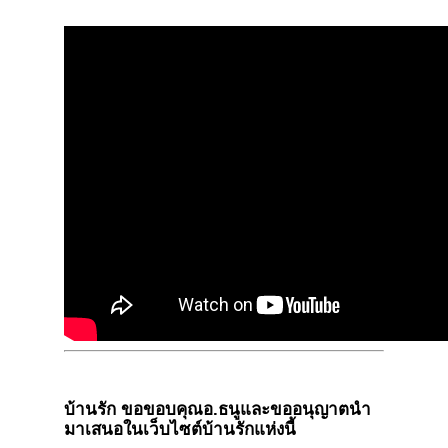
บ้านรัก ขอขอบคุณ
อ.ธนู
และขออนุญาตนำ
มาเสนอในเว็บไซต์บ้านรักแห่งนี้