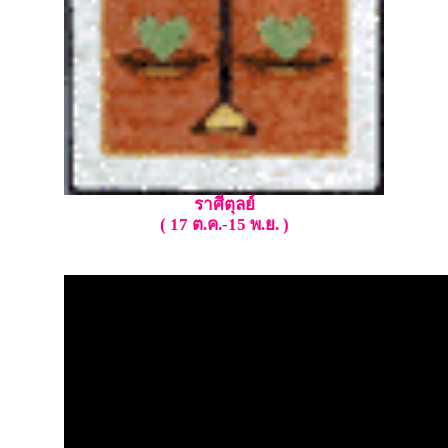
ราศีตุลย์
( 17 ต.ค.-15 พ.ย. )