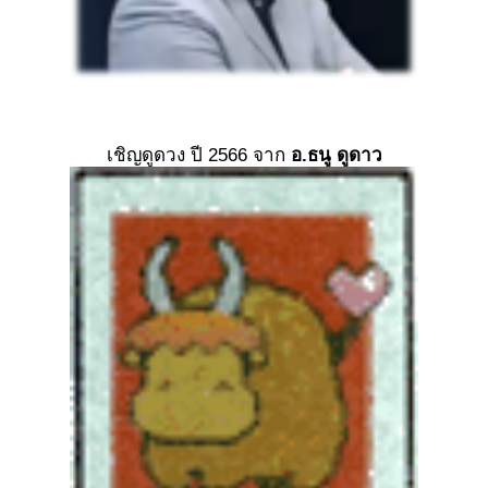
เชิญดูดวง ปี 2566 จาก
อ.ธนู ดูดาว