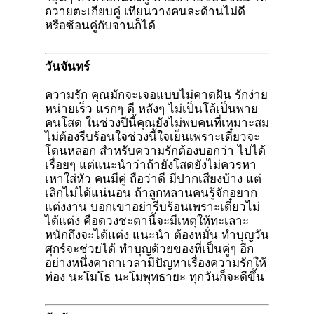
ถวายตะเกียบคู่ เทียนวางคนละด้านไม่ดี
หรือซ้อนคู่กับจานก็ได้
วันจันทร์
ความรัก คุณมักจะเจอแบบไม่คาดฝัน รักง่าย
หน่ายเร็ว แรกๆ ดี หลังๆ ไม่เป็นโล้เป็นพาย
คนโสด ในช่วงปีนี้คุณยังไม่พบคนที่เหมาะสม
ไม่ต้องรีบร้อนใจช่วงนี้ใจเย็นเพราะเดี๋ยวจะ
โดนหลอก สำหรับความรักต้องบอกว่า ไปได้
เรื่อยๆ แต่แนะนำว่าถ้ายังโสดยังไม่ควรหา
เหาใส่หัว คนมีคู่ ถือว่าดี มีปากเสียงบ้าง แต่
เลิกไม่ได้แน่นอน ถ้าลูกหลานคนรู้จักอยาก
แต่งงาน บอกเขาอย่ารีบร้อนเพราะเดี๋ยวไม่
ได้แต่ง คือดวงชะตานี้จะมีเหตุให้ทะเลาะ
หนักถึงจะได้แต่ง แนะนำ ต้องหมั่น ทำบุญวัน
ศุกร์จะช่วยได้ ทำบุญด้วยของที่เป็นคู่ๆ อีก
อย่างหนึ่งคาถาเวลามีปัญหาเรื่องความรักให้
ท่อง นะโมโธ นะโมพุทธายะ ทุกวันก็จะดีขึ้น