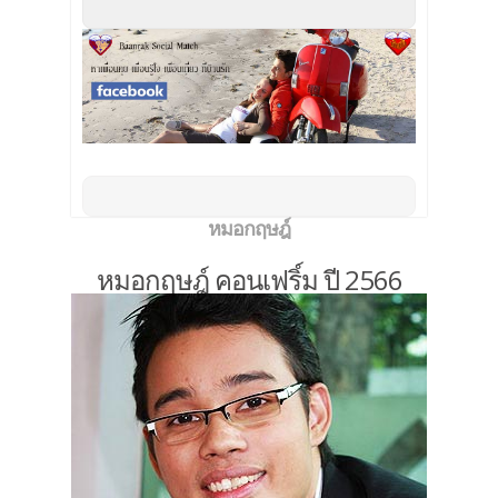
หมอกฤษฎ์
หมอกฤษฎ์ คอนเฟริ์ม ปี 2566