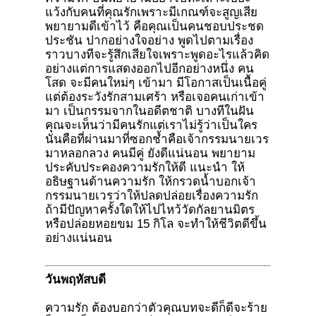
แว้งกับคนที่คุณรักเพราะมีเกณฑ์จะสูญเสีย
พยายามดีเข้าไว้ คือคุณเป็นคนชอบประชด
ประชัน ปากอย่างใจอย่าง พูดไปตามเรื่อง
ราวบางทีจะรู้สึกเสียใจเพราะพูดอะไรแล้วคิด
อย่างแต่การแสดงออกไปอีกอย่างหนึ่ง คน
โสด จะมีคนใหม่ๆ เข้ามา มีโอกาสเป็นเนื้อคู่
แต่ต้องระวังรักสามเศร้า หรือเจอคนเก่าเข้า
มา เป็นกรรมจากในอดีตชาติ บางทีในฝัน
คุณจะเห็นว่ามีคนรักแต่เราไม่รู้ว่าเป็นใคร
นั่นคือที่ผ่านมาที่ซอกช้ำคือเจ้ากรรมนายเวร
มาหลอกลวง คนมีคู่ ยังดีแน่นอน พยายาม
ประคับประคองความรักให้ดี แนะนำ ให้
อธิษฐานด้านความรัก ให้กรวดน้ำบอกเจ้า
กรรมนายเวรว่าให้ปลดปล่อยเรื่องความรัก
ถ้ามีปัญหาครั้งใดให้ไปไหว้วัดกัลยานมิตร
หรือปล่อยหอยขม 15 กิโล จะทำให้ชีวิตดีขึ้น
อย่างแน่นอน
วันพฤหัสบดี
ความรัก ต้องบอกว่าตัวคุณบทจะดีก็ดีจะร้าย