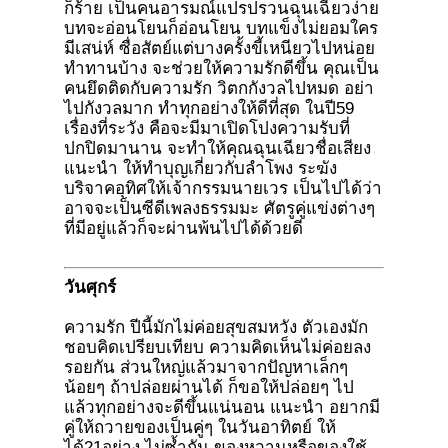
ก็ร้าย เป็นคนอารมณ์แปรปรวนฉุนเฉียวง่าย
บทจะอ่อนโยนก็อ่อนโยน บทแข็งไม่ยอมใคร
มีเสน่ห์ ซื่อสัตย์แต่บางครั้งขี้เหนียวไปหน่อย
ทำทานบ้าง จะช่วยให้ความรักดีขึ้น คุณเป็น
คนยึดติดกับความรัก วิตกกังวลไปหมด อย่า
ไปกังวลมาก ทำทุกอย่างให้ดีที่สุด ในปี59
เรื่องที่ระวัง คือจะมีมาเปิดโปงความรับที่
ปกปิดมานาน จะทำให้คุณฉุนเฉียวชื่อเสียง
แนะนำ ให้ทำบุญเกี่ยวกับลำโพง ระฆัง
บริจาคอุทิศให้เจ้ากรรมนายเวร เป็นไปได้ว่า
อาจจะเป็นซีดีเพลงธรรมมะ ศัตรูคู่แข่งต่างๆ
ที่มีอยู่แล้วก็จะผ่านพ้นไปได้ด้วยดี
วันศุกร์
ความรัก ปีนี้มักไม่ค่อยสุขสมหวัง ตัวเองมัก
ชอบคิดเปรียบเทียบ ความคิดเห็นไม่ค่อยลง
รอยกัน ส่วนใหญ่แล้วมาจากปัญหาเล็กๆ
น้อยๆ ถ้าปล่อยผ่านได้ ก็ขอให้ปล่อยๆ ไป
แล้วทุกอย่างจะดีขึ้นแน่นอน แนะนำ อยากมี
คู่ให้ถวายของเป็นคู่ๆ ในวันอาทิตย์ ให้
ได้21อย่าง ไม่ซ้ำกัน ของหวานหรือของใช้