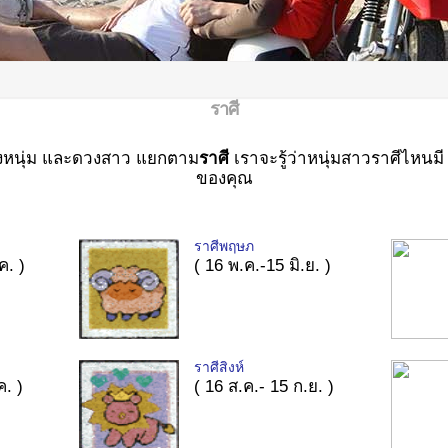
ราศี
วงหนุ่ม และดวงสาว แยกตาม
ราศี
เราจะรู้ว่าหนุ่มสาวราศีไหนมี 
ของคุณ
ราศีพฤษภ
ค. )
( 16 พ.ค.-15 มิ.ย. )
ราศีสิงห์
ค. )
( 16 ส.ค.- 15 ก.ย. )