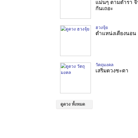
แม่นๆ ตามตำรา จ
กันเถอะ
ฮวงจุ้ย
ตำแหน่งเตียงนอน
วัตถุมงคล
เสริมดวงชะตา
ดูดวง ทั้งหมด