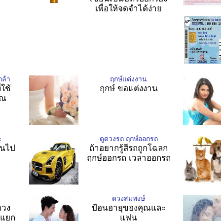
เพื่อให้จดจำได้ง่าย
ล้า
ฤกษ์แต่งงาน
่ใช้
ฤกษ์ ขอแต่งงาน
วณ
ะ
ดูดวงรถ ฤกษ์ออกรถ
ึ้นไป
ถ้าอยากรู้สีรถถูกโฉลก
ฤกษ์ออกรถ เวลาออกรถ
ดวงสมพงษ์
ดวง
ป้อนอายุของคุณและ
 แยก
แฟน