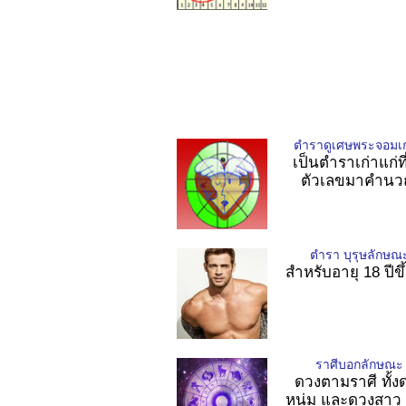
ตำราดูเศษพระจอมเก
เป็นตำราเก่าแก่ที
ตัวเลขมาคำน
ตำรา บุรุษลักษณ
สำหรับอายุ 18 ปีข
ราศีบอกลักษณะ
ดวงตามราศี ทั้ง
หนุ่ม และดวงสาว