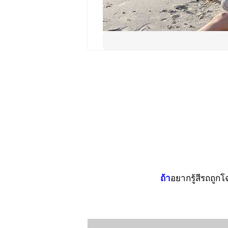
ถ้า
อยากรู้สีรถถู