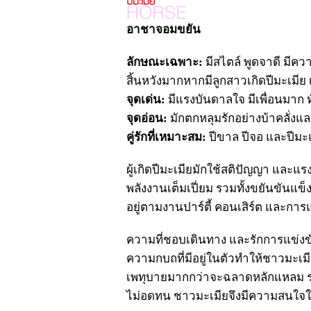
อาชาจอมขยัน
ลักษณะเฉพาะ:
มีสไตล์ พูดจาดี มีควา
สิ้นหวังมากหากมีลูกสาวเกิดปีมะเมีย
จุดเด่น:
มีแรงบันดาลใจ มีเพื่อนมาก 
จุดอ่อน:
มักตกหลุมรักอย่างบ้าคลั่งและ
คู่รักที่เหมาะสม:
ปีขาล ปีจอ และปีม
ผู้เกิดปีมะเมียมักใช้สติปัญญา และแ
พลังงานเต็มเปี่ยม รวมทั้งขยันขันแข็
อยู่ตามงานปาร์ตี้ คอนเสิร์ต และการ
ความที่ชอบเดินทาง และรักการแข่งขั
ความกบถที่มีอยู่ในตัวทำให้ชาวมะเมี
เพทุบายมากกว่าจะฉลาดหลักแหลม รวมท
ไม่อดทน ชาวมะเมียจึงมีความสนใจในระ