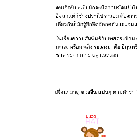
คนเกิดปีมะเมียมักจะมีความขัดแย้งใน
อิจฉาแต่ก็ช่างประนีประนอม ต้องการ
เดียวกันก็มักรู้สึกอึดอัดกดดันและจนแ
ในเรื่องความสัมพันธ์กับเพศตรงข้าม ค
มะแม หรือมะเส็ง รองลงมาคือ ปีกุนหรื
ชวด ระกา เถาะ ฉลู และวอก
เพื่อนๆมาดู
ดวงจีน
แม่นๆ ตามตำรา จีน