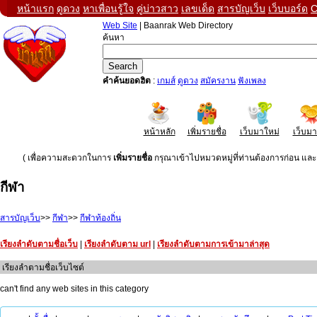
หน้าแรก
ดูดวง
หาเพื่อนรู้ใจ
คู่บ่าวสาว
เลขเด็ด
สารบัญเว็บ
เว็บบอร์ด
C
Web Site
| Baanrak Web Directory
ค้นหา
คำค้นยอดฮิต
:
เกมส์
ดูดวง
สมัครงาน
ฟังเพลง
หน้าหลัก
เพิ่มรายชื่อ
เว็บมาใหม่
เว็บม
( เพื่อความสะดวกในการ
เพิ่มรายชื่อ
กรุณาเข้าไปหมวดหมู่ที่ท่านต้องการก่อน และค
กีฬา
สารบัญเว็บ
>>
กีฬา
>>
กีฬาท้องถิ่น
เรียงลำดับตามชื่อเว็บ
|
เรียงลำดับตาม url
|
เรียงลำดับตามการเข้ามาล่าสุด
เรียงลำตามชื่อเว็บไซต์
can't find any web sites in this category