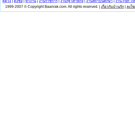
ดูดวง
|
ตั้งชื่อ
|
หางาน
|
งานราชการ
|
งานรัฐวิสาหกิจ
|
งานสถาบันศึกษา
|
งาน Part Ti
1999-2007 © Copyright Baanrak.com. All rights reserved. |
เกี่ยวกับบ้านรัก
|
ลงโ