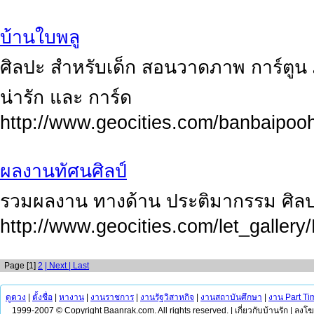
บ้านใบพลู
ศิลปะ สำหรับเด็ก สอนวาดภาพ การ์ตูน
น่ารัก และ การ์ด
http://www.geocities.com/banbaipoo
ผลงานทัศนศิลป์
รวมผลงาน ทางด้าน ประติมากรรม ศิลป
http://www.geocities.com/let_gallery
Page [1]
2
| Next
| Last
ดูดวง
|
ตั้งชื่อ
|
หางาน
|
งานราชการ
|
งานรัฐวิสาหกิจ
|
งานสถาบันศึกษา
|
งาน Part Ti
1999-2007 © Copyright Baanrak.com. All rights reserved. |
เกี่ยวกับบ้านรัก
|
ลงโ