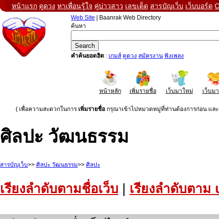
หน้าแรก
ดูดวง
หาเพื่อนรู้ใจ
คู่บ่าวสาว
เลขเด็ด
สารบัญเว็บ
เว็บบอร์ด
C
Web Site
| Baanrak Web Directory
ค้นหา
คำค้นยอดฮิต
:
เกมส์
ดูดวง
สมัครงาน
ฟังเพลง
หน้าหลัก
เพิ่มรายชื่อ
เว็บมาใหม่
เว็บม
( เพื่อความสะดวกในการ
เพิ่มรายชื่อ
กรุณาเข้าไปหมวดหมู่ที่ท่านต้องการก่อน และค
ศิลปะ วัฒนธรรม
สารบัญเว็บ
>>
ศิลปะ วัฒนธรรม
>>
ศิลปะ
เรียงลำดับตามชื่อเว็บ
|
เรียงลำดับตาม 