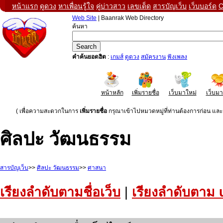
หน้าแรก
ดูดวง
หาเพื่อนรู้ใจ
คู่บ่าวสาว
เลขเด็ด
สารบัญเว็บ
เว็บบอร์ด
C
Web Site
| Baanrak Web Directory
ค้นหา
คำค้นยอดฮิต
:
เกมส์
ดูดวง
สมัครงาน
ฟังเพลง
หน้าหลัก
เพิ่มรายชื่อ
เว็บมาใหม่
เว็บม
( เพื่อความสะดวกในการ
เพิ่มรายชื่อ
กรุณาเข้าไปหมวดหมู่ที่ท่านต้องการก่อน และค
ศิลปะ วัฒนธรรม
สารบัญเว็บ
>>
ศิลปะ วัฒนธรรม
>>
ศาสนา
เรียงลำดับตามชื่อเว็บ
|
เรียงลำดับตาม 