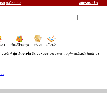
hat
ลงโฆษณา
สมัครสมาชิก
าแรง
เว็บแก้ไขล่าสุด
แจ้งลบ
แก้ไขเว็บ
่อยคลิกที่
ปุ่ม เพิ่มรายชื่อ
ข้างบน ระบบจะจดจำหมวดหมู่ที่ท่านเลือกอัตโนมัติค่ะ )
เช่า