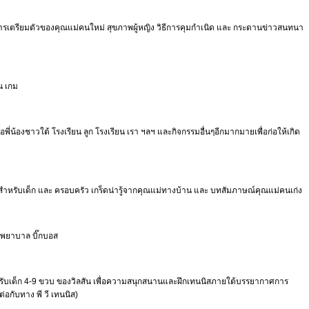
ม่ การเตรียมตัวของคุณแม่คนใหม่ สุขภาพผู้หญิง วิธีการคุมกำเนิด และ กระดานข่าวสนทนา
น เกม
น้องชาวใต้ โรงเรียน ลูก โรงเรียน เรา ฯลฯ และกิจกรรมอื่นๆอีกมากมายเพื่อก่อให้เกิด
สำหรับเด็ก และ ครอบครัว เกร็ดน่ารู้จากคุณแม่ทางบ้าน และ บทสัมภาษณ์คุณแม่คนเก่ง
นย์พยาบาล บิ๊กบอส
ำหรับเด็ก 4-9 ขวบ ของวิลสัน เพื่อความสนุกสนานและฝึกเทนนิสภายใต้บรรยากาศการ
อกับทาง พี วี เทนนิส)