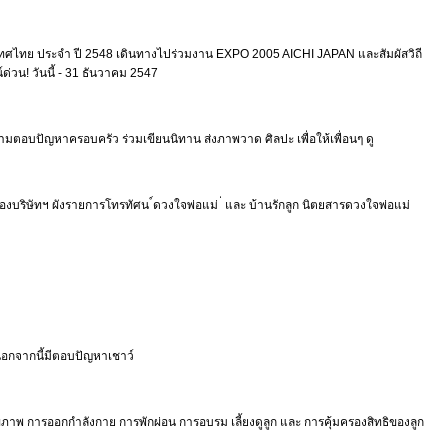
ะเทศไทย ประจำ ปี 2548 เดินทางไปร่วมงาน EXPO 2005 AICHI JAPAN และสัมผัสวิถี
่วน! วันนี้ - 31 ธันวาคม 2547
 ถามตอบปัญหาครอบครัว ร่วมเขียนนิทาน ส่งภาพวาด ศิลปะ เพื่อให้เพื่อนๆ ดู
มของบริษัทฯ ผังรายการโทรทัศน ์ดวงใจพ่อแม่ ่ และ บ้านรักลูก นิตยสารดวงใจพ่อแม่
นอกจากนี้มีตอบปัญหาเชาว์
าร สุขภาพ การออกกำลังกาย การพักผ่อน การอบรม เลี้ยงดูลูก และ การคุ้มครองสิทธิของลูก