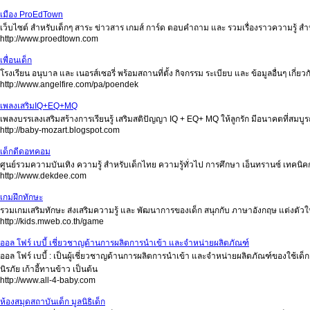
เมือง ProEdTown
เว็บไซต์ สำหรับเด็กๆ สาระ ข่าวสาร เกมส์ การ์ด ตอบคำถาม และ รวมเรื่องราวความรู้ ส
http://www.proedtown.com
เพื่อนเด็ก
โรงเรียน อนุบาล และ เนอรส์เซอรี่ พร้อมสถานที่ตั้ง กิจกรรม ระเบียบ และ ข้อมูลอื่นๆ เกี่ยวก
http://www.angelfire.com/pa/poendek
เพลงเสริมIQ+EQ+MQ
เพลงบรรเลงเสริมสร้างการเรียนรู้ เสริมสติปัญญา IQ + EQ+ MQ ให้ลูกรัก มีอนาคตที่สมบู
http://baby-mozart.blogspot.com
เด็กดีดอทคอม
ศูนย์รวมความบันเทิง ความรู้ สำหรับเด็กไทย ความรู้ทั่วไป การศึกษา เอ็นทรานซ์ เทคน
http://www.dekdee.com
เกมฝึกทักษะ
รวมเกมเสริมทักษะ ส่งเสริมความรู้ และ พัฒนาการของเด็ก สนุกกับ ภาษาอังกฤษ แต่งตัว
http://kids.mweb.co.th/game
ออล โฟร์ เบบี้ เชี่ยวชาญด้านการผลิตการนำเข้า และจำหน่ายผลิตภัณฑ์
ออล โฟร์ เบบี้ : เป็นผู้เชี่ยวชาญด้านการผลิตการนำเข้า และจำหน่ายผลิตภัณฑ์ของใช้เด็กอ
นิรภัย เก้าอี้ทานข้าว เป็นต้น
http://www.all-4-baby.com
ห้องสมุดสถาบันเด็ก มูลนิธิเด็ก