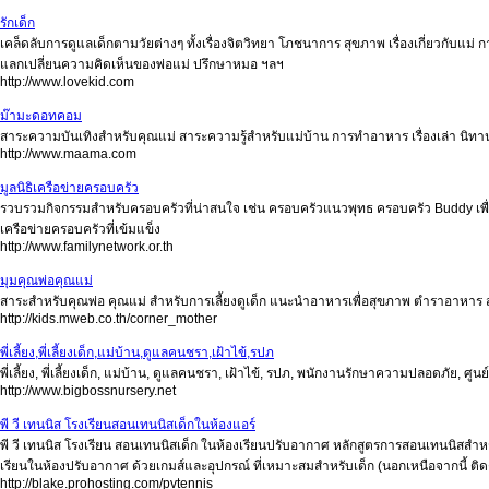
รักเด็ก
เคล็ดลับการดูแลเด็กตามวัยต่างๆ ทั้งเรื่องจิตวิทยา โภชนาการ สุขภาพ เรื่องเกี่ยวกับแ
แลกเปลี่ยนความคิดเห็นของพ่อแม่ ปรึกษาหมอ ฯลฯ
http://www.lovekid.com
ม๊ามะดอทคอม
สาระความบันเทิงสำหรับคุณแม่ สาระความรู้สำหรับแม่บ้าน การทำอาหาร เรื่องเล่า นิทา
http://www.maama.com
มูลนิธิเครือข่ายครอบครัว
รวบรวมกิจกรรมสำหรับครอบครัวที่น่าสนใจ เช่น ครอบครัวแนวพุทธ ครอบครัว Buddy เพื่อพี่
เครือข่ายครอบครัวที่เข้มแข็ง
http://www.familynetwork.or.th
มุมคุณพ่อคุณแม่
สาระสำหรับคุณพ่อ คุณแม่ สำหรับการเลี้ยงดูเด็ก แนะนำอาหารเพื่อสุขภาพ ตำราอาหาร 
http://kids.mweb.co.th/corner_mother
พี่เลี้ยง,พี่เลี้ยงเด็ก,แม่บ้าน,ดูแลคนชรา,เฝ้าไข้,รปภ
พี่เลี้ยง, พี่เลี้ยงเด็ก, แม่บ้าน, ดูแลคนชรา, เฝ้าไข้, รปภ, พนักงานรักษาความปลอดภัย, ศู
http://www.bigbossnursery.net
พี วี เทนนิส โรงเรียนสอนเทนนิสเด็กในห้องแอร์
พี วี เทนนิส โรงเรียน สอนเทนนิสเด็ก ในห้องเรียนปรับอากาศ หลักสูตรการสอนเทนนิสส
เรียนในห้องปรับอากาศ ด้วยเกมส์และอุปกรณ์ ที่เหมาะสมสำหรับเด็ก (นอกเหนือจากนี้ ติดต่
http://blake.prohosting.com/pvtennis