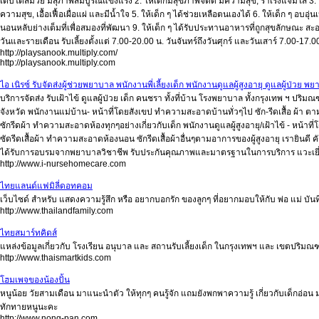
เติบโตสมวัย มีสุภาพสมบูรณ์แข็งแรง 2. ให้เด็กมีสุขภาพจิตดี มีความสุข, ร่าเริงแจ่มใส 3. ให
ความสุข, เอื้อเฟื้อเผื่อแผ่ และมีน้ำใจ 5. ให้เด็ก ๆ ได้ช่วยเหลือตนเองได้ 6. ให้เด็ก ๆ อบอุ่นเ
นอนหลับย่างเต็มที่เพื่อสมองที่พัฒนา 9. ให้เด็ก ๆ ได้รับประทานอาหารที่ถูกสุขลักษณะ สะอ
วันและรายเดือน รับเลี้ยงตั้งแต่ 7.00-20.00 น. วันจันทร์ถึงวันศุกร์ และวันเสาร์ 7.00-1
http://playsanook.multiply.com/
http://playsanook.multiply.com
ไอ เนิรซ์ รับจัดส่งผู้ช่วยพยาบาล พนักงานพี่เลี้ยงเด็ก พนักงานดูแลผู้สูงอายุ ดูแลผู้ป่ว
บริการจัดส่ง รับเฝ้าไข้ ดูแลผู้ป่วย เด็ก คนชรา ทั้งที่บ้าน โรงพยาบาล ทั้งกรุงเทพ ฯ ปริมณ
จังหวัด พนักงานแม่บ้าน- หน้าที่โดยสังเขป ทำความสะอาดบ้านทั่วๆไป ซัก-รีดเสื้อ ผ้า ต
ซักรีดผ้า ทำความสะอาดห้องทุกๆอย่างเกี่ยวกับเด็ก พนักงานดูแลผู้สูงอายุ/เฝ้าไข้ - หน
ซัดรีดเสื้อผ้า ทำความสะอาดห้องนอน ซักรีดเสื้อผ้าอื่นๆตามอาการของผู้สูงอายุ เรายินดี
ได้รับการอบรมจากพยาบาลวิชาชีพ รับประกันคุณภาพและมาตรฐานในการบริการ แวะเยี่ย
http://www.i-nursehomecare.com
ไทยแลนด์แฟมิลี่ดอทคอม
เว็บไซด์ สำหรับ แสดงความรู้สึก หรือ อยากบอกรัก ของลูกๆ ที่อยากมอบให้กับ พ่อ แม่ บันทึก 
http://www.thailandfamily.com
ไทยสมาร์ทคิดส์
แหล่งข้อมูลเกี่ยวกับ โรงเรียน อนุบาล และ สถานรับเลี้ยงเด็ก ในกรุงเทพฯ และ เขตปริ
http://www.thaismartkids.com
โฮมเพจของน้องปั้น
หนูน้อย วัยสามเดือน มาแนะนำตัว ให้ทุกๆ คนรู้จัก แถมยังพกพาความรู้ เกี่ยวกับเด็กอ่อน ม
ทักทายหนูนะคะ
http://www.nong-pan.com