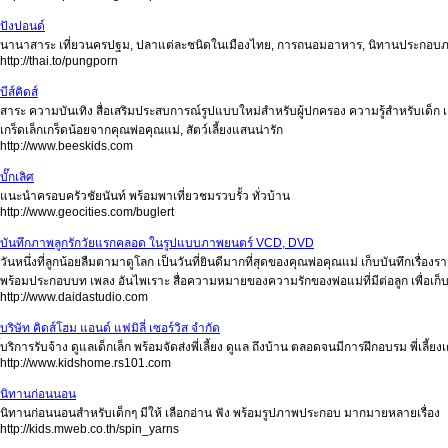
ปังปอนด์
นานาสาระ เที่ยวนครปฐม, ปลาแต่ละชนิดในเมืองไทย, การถนอมอาหาร, นิทานประกอบภา
http://thai.to/pungporn
บีส์คิดส์
สาระ ความบันเทิง สื่อเสริมประสบการณ์รูปแบบใหม่สำหรับผู้ปกครอง ความรู้สำหรับเด็ก
เกร็ดเล็กเกร็ดน้อยจากคุณพ่อคุณแม่, สัตว์เลี้ยงแสนน่ารัก
http://www.beeskids.com
บั๊กเลิศ
แนะนำครอบครัวชัยนันท์ พร้อมพาเที่ยวชมรวบรั้ว ทั่วบ้าน
http://www.geocities.com/buglert
บันทึกภาพลูกรักวัยแรกคลอด ในรูปแบบภาพยนตร์ VCD, DVD
วันหนึ่งที่ลูกน้อยลืมตามาดูโลก เป็นวันที่ยินดีมากที่สุดของคุณพ่อคุณแม่ เก็บบันทึกเรื่อง
พร้อมประกอบบท เพลง อันไพเราะ สื่อความหมายของความรักของพ่อแม่ที่มีต่อลูก เพื่อเ
http://www.daidastudio.com
บริษัท คิดส์โฮม แอนด์ แฟมิลี่ เซอร์วิส จำกัด
้บริการรับจ้าง ดูแลเด็กเล็ก พร้อมจัดส่งพี่เลี้ยง ดูแล ถึงบ้าน ตลอดจนมีการฝึกอบรม พี่เลี้ย
http://www.kidshome.rs101.com
นิทานก่อนนอน
นิทานก่อนนอนสำหรับเด็กๆ มีให้ เลือกอ่าน ฟัง พร้อมรูปภาพประกอบ มากมายหลายเรื่อง
http://kids.mweb.co.th/spin_yarns