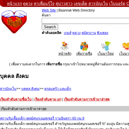
หน้าแรก
ดูดวง
หาเพื่อนรู้ใจ
คู่บ่าวสาว
เลขเด็ด
สารบัญเว็บ
เว็บบอร์ด
C
Web Site
| Baanrak Web Directory
ค้นหา
คำค้นยอดฮิต
:
เกมส์
ดูดวง
สมัครงาน
ฟังเพลง
หน้าหลัก
เพิ่มรายชื่อ
เว็บมาใหม่
เว็บม
( เพื่อความสะดวกในการ
เพิ่มรายชื่อ
กรุณาเข้าไปหมวดหมู่ที่ท่านต้องการก่อน และค
บุคคล สังคม
สารบัญเว็บ
>>
บุคคล สังคม
>>
ครอบครัว และเด็ก
เรียงลำดับตามชื่อเว็บ
|
เรียงลำดับตาม url
|
เรียงลำดับตามการเข้ามาล่าสุด
เรียงลำดับตามการเข้ามาล่าสุด
สถานรับเลี้ยงเด็ก เพลย์สนุกเนอสเซอรี่ รามอินทรา 60 กม.9
สถานรับเลี้ยงเด็ก เพลย์สนุกเนอสเซอรี่ คำขวัญของเพลย์สนุกเนอสเซอรี่ \\\" อบอุ่น มีควา