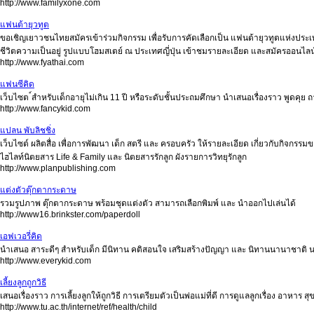
http://www.familyxone.com
แฟนต้ายุวทูต
ขอเชิญเยาวชนไทยสมัครเข้าร่วมกิจกรรม เพื่อรับการคัดเลือกเป็น แฟนต้ายุวทูตแห่งปร
ชีวิตความเป็นอยู่ รูปแบบโฮมสเตย์ ณ ประเทศญี่ปุ่น เข้าชมรายละเอียด และสมัครออนไลน์ด
http://www.fyathai.com
แฟนซีคิด
เว็บไซต ์สำหรับเด็กอายุไม่เกิน 11 ปี หรือระดับชั้นประถมศึกษา นำเสนอเรื่องราว พูดคุย
http://www.fancykid.com
แปลน พับลิชชิ่ง
เว็บไซต์ ผลิตสื่อ เพื่อการพัฒนา เด็ก สตรี และ ครอบครัว ให้รายละเอียด เกี่ยวกับกิจกรร
ไฮไลท์นิตยสาร Life & Family และ นิตยสารรักลูก ผังรายการวิทยุรักลูก
http://www.planpublishing.com
แต่งตัวตุ๊กตากระดาษ
รวมรูปภาพ ตุ๊กตากระดาษ พร้อมชุดแต่งตัว สามารถเลือกพิมพ์ และ นำออกไปเล่นได้
http://www16.brinkster.com/paperdoll
เอฟเวอรี่คิด
นำเสนอ สาระดีๆ สำหรับเด็ก มีนิทาน คติสอนใจ เสริมสร้างปัญญา และ นิทานนานาชาติ 
http://www.everykid.com
เลี้ยงลูกถูกวิธี
เสนอเรื่องราว การเลี้ยงลูกให้ถูกวิธี การเตรียมตัวเป็นพ่อแม่ที่ดี การดูแลลูกเรื่อง อาห
http://www.tu.ac.th/internet/ref/health/child