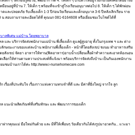
้เด็ก ๆ ได้เรียนรู้สมวัย, พัฒนาการดี 4. ให้เด็ก ๆ ปรับตัวให้อยู่ร่วมกันในสังคมได้อย่างมี
หมือนอยู่ที่บ้าน 7. ให้เด็ก ๆ พร้อมที่จะเข้าสู่โรงเรียนอนุบาลต่อไป 8. ให้เด็ก ๆ ได้พักผ่อน
าดและปลอดภัย รับเลี้ยงเด็ก 1-3 ปีก่อนวัยเรียนและเด็กอนุบาล 3-6 ปีหลังเลิกเรียน ราย
7.00 น สอบถามรายละเอียดได้ที่ คุณนก 081-6164608 หรือเยี่ยมชมเว็บไซต์ได้ที่
ย พยาบาลพิเศษ แม่บ้าน โดยพยาบาล
ฑล และ บริการจัดส่งพนักงานแม่บ้าน พี่เลี้ยงเด็ก ดูแลผู้สูงอายุ ทั้งในกรุงเทพ ฯ และ ต่าง
ามลักษณะงานของแต่ละบ้าน พนักงานพี่เลี้ยงเด็ก - หน้าที่โดยสังเขป ชงนม ทำอาหารเสริม
้าที่โดยสังเขป จัดยา อาหารให้ทาน(ฟิตอาหาร)อาบน้ำเปลี่ยนเสื้อผ้าทำความสะอาดห้องนอน
 คัดเลือกให้ท่านตามความประสงค์ที่แจ้งมา พร้อมบริการจัดส่งถึงบ้าน เป็นกันเองพนักงาน
มชมบ้านเราได้ค่ะ http://www.i-nursehomecare.com
เรื่องที่ประทับใจ เรื่องราวแห่งความทรงจำที่ดี และ มีค่าที่ยิ่งใหญ่ จากใจ ลูก
มณฑล แนะนำผลิตภัณฑ์ที่เสริมทักษะ และ พัฒนาการของเด็ก
าฝากคุณแม่ มือใหม่กันด้วย และ มีที่ให้เพื่อนๆ วัยเดียวกันได้ส่งรูปมาอวดกัน... แวะมา