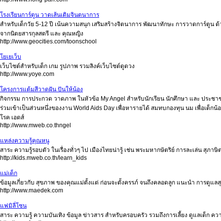
โรงเรียนการ์ตูน วาดเส้นเติมจินตนาการ
สำหรับเด็กวัย 5-12 ปี เน้นความสนุก เสริมสร้างจิตนาการ พัฒนาทักษะ การวาดการ์ตูน 
จากนิตยสารกุลสตรี และ คุณหญิง
http://www.geocities.com/toonschool
โยเยเว็บ
เว็บไซต์สำหรับเด็ก เกม รูปภาพ รวมลิงค์เว็บไซต์ดูดวง
http://www.yoye.com
โครงการแต้มสีวาดฝัน ปันให้น้อง
กิจกรรม การประกวด วาดภาพ ในหัวข้อ My Angel สำหรับนักเรียน นักศึกษา และ ประชาชนท
ร่วมเข้าเป็นส่วนหนึ่งของงาน World Aids Day เพื่อหารายได้ สมทบกองทุน นม เพื่อเด็กน้อย 
โรค เอดส์
http://www.mweb.co.thngel
แหล่งความรู้คุณหนู
สาระ ความรู้รอบตัว ในเรื่องทั่วๆ ไป เมืองไทยน่ารู้ เช่น พระมหากษัตริย์ การละเล่น สุภ
http://kids.mweb.co.th/learn_kids
แม่เด็ก
ข้อมูลเกี่ยวกับ สุขภาพ ของคุณแม่ตั้งแต่ ก่อนจะตั้งครรภ์ จนถึงคลอดลูก แนะนำ การดูแล
http://www.maedek.com
แฟมิลี่โซน
สาระ ความรู้ ความบันเทิง ข้อมูล ข่าวสาร สำหรับครอบครัว รวมถึงการเลี้ยง ดูแลเด็ก คว