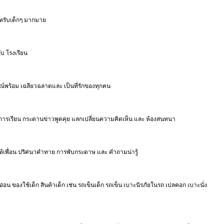
ำหรับเด็กๆ มากมาย
ับ โรงเรียน
รณ์พร้อม เฉลียวฉลาดและ เป็นที่รักของทุกคน
ิคการเรียน กระดานข่าวพูดคุย แลกเปลี่ยนความคิดเห็น และ ห้องสนทนา
ให้เพื่อน ปริศนาคำทาย การพับกระดาษ และ คำถามน่ารู้
่อน ของใช้เด็ก สินค้าเด็ก เช่น รถเข็นเด็ก รถเข็น เบาะนิรภัยในรถ เปลคอก เบาะนั่ง