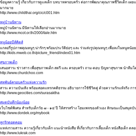
ข้อมูลความรู้ เกี่ยวกับการดูแลเด็ก บทบาทครอบครัว ต่อการพัฒนาคุณภาพชีวิตเด็ก เผยแพร่
มากมาย
http://www.childthai.org/cic/c001.htm
หมู่บ้านนิทาน
หมู่บ้านนิทาน มีนิทานให้เลือกอ่านมากมาย
http://www.mcot.or.th/2000/tale.htm
หนูน้อยบีส์คิดส์
แกลอรี่รูปภาพคุณหนูๆ น่ารักๆ พร้อมประวัติย่อๆ และ ร่วมส่งรูปคุณหนูๆ เพื่อลงในหนูหน้อยบ
http://kids.mweb.co.th/picture_friend/index01.htm
สุขภาพเด็ก
เสนอสาระ ข่าวสาร เพื่อสุขภาพเด็ก สตรี และ ครอบครัว ถาม-ตอบ ปัญหาสุขภาพ นำทีมโด
http://www.churdchoo.com
สหพันธ์ครอบครัวแห่งความรัก
สาระ ความบันเทิง พร้อมสอดแทรกคติธรรม อธิบายการใช้ชีวิตคู่ ด้วยความรักแท้จริง การ
http://www.geocities.com/surasaktha
สมุดบันทึกน้องน้อย
เว็บไซต์พิเศษ สำหรับเด็กวัย ๗ - ๑๔ ปี ให้สรรสร้าง โฮมเพจของตัวเอง ลักษณะเป็นสมุดบัน
http://www.dordek.org/mybook
ลูกรักดอดคอม
แหล่งรวมสาระ ความรู้เกี่ยวกับเด็ก แนะนำหนังสือ ที่เกี่ยวกับการเลี้ยงเด็ก หนังสือเด็ก 
http://www.lukrak.com