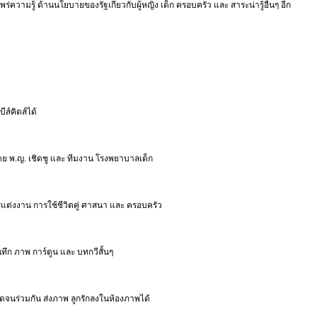
ความรู้ ด้านนโยบายของรัฐเกี่ยวกับผู้หญิง เด็ก ครอบครัว และ สาระน่ารู้อื่นๆ อีก
ีส์คิดส์ได้
ย พ.ญ. เชิดชู และ ทีมงาน โรงพยาบาลเด็ก
แต่งงาน การใช้ชีวิตคู่ ศาสนา และ ครอบครัว
ทึก ภาพ การ์ตูน และ บทกวีสั้นๆ
ตลอดจนร่วมกัน ส่งภาพ ลูกรักลงในห้องภาพได้