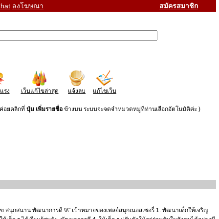
hat
ลงโฆษณา
สมัครสมาชิก
าแรง
เว็บแก้ไขล่าสุด
แจ้งลบ
แก้ไขเว็บ
่อยคลิกที่
ปุ่ม เพิ่มรายชื่อ
ข้างบน ระบบจะจดจำหมวดหมู่ที่ท่านเลือกอัตโนมัติค่ะ )
มสุข สนุกสนาน พัฒนาการดี \\\" เป้าหมายของเพลย์สนุกเนอสเซอรี่ 1. พัฒนาเด็กให้เจริญ