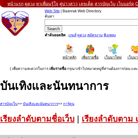
หน้าแรก
ดูดวง
หาเพื่อนรู้ใจ
คู่บ่าวสาว
เลขเด็ด
สารบัญเว็บ
เว็บบอร์ด
C
Web Site
| Baanrak Web Directory
ค้นหา
คำค้นยอดฮิต
:
เกมส์
ดูดวง
สมัครงาน
ฟังเพลง
หน้าหลัก
เพิ่มรายชื่อ
เว็บมาใหม่
เว็บม
( เพื่อความสะดวกในการ
เพิ่มรายชื่อ
กรุณาเข้าไปหมวดหมู่ที่ท่านต้องการก่อน และค
บันเทิงและนันทนาการ
สารบัญเว็บ
>>
บันเทิงและนันทนาการ
>>
การ์ตูน
เรียงลำดับตามชื่อเว็บ
|
เรียงลำดับตาม 