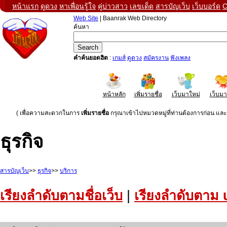
หน้าแรก
ดูดวง
หาเพื่อนรู้ใจ
คู่บ่าวสาว
เลขเด็ด
สารบัญเว็บ
เว็บบอร์ด
C
Web Site
| Baanrak Web Directory
ค้นหา
คำค้นยอดฮิต
:
เกมส์
ดูดวง
สมัครงาน
ฟังเพลง
หน้าหลัก
เพิ่มรายชื่อ
เว็บมาใหม่
เว็บม
( เพื่อความสะดวกในการ
เพิ่มรายชื่อ
กรุณาเข้าไปหมวดหมู่ที่ท่านต้องการก่อน และค
ธุรกิจ
สารบัญเว็บ
>>
ธุรกิจ
>>
บริการ
เรียงลำดับตามชื่อเว็บ
|
เรียงลำดับตาม 