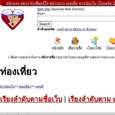
หน้าแรก
ดูดวง
หาเพื่อนรู้ใจ
คู่บ่าวสาว
เลขเด็ด
สารบัญเว็บ
เว็บบอร์ด
C
Web Site
| Baanrak Web Directory
ค้นหา
คำค้นยอดฮิต
:
เกมส์
ดูดวง
สมัครงาน
ฟังเพลง
หน้าหลัก
เพิ่มรายชื่อ
เว็บมาใหม่
เว็บม
( เพื่อความสะดวกในการ
เพิ่มรายชื่อ
กรุณาเข้าไปหมวดหมู่ที่ท่านต้องการก่อน และค
ท่องเที่ยว
สารบัญเว็บ
>>
ท่องเที่ยว
>>
แผนที่
เรียงลำดับตามชื่อเว็บ
|
เรียงลำดับตาม 