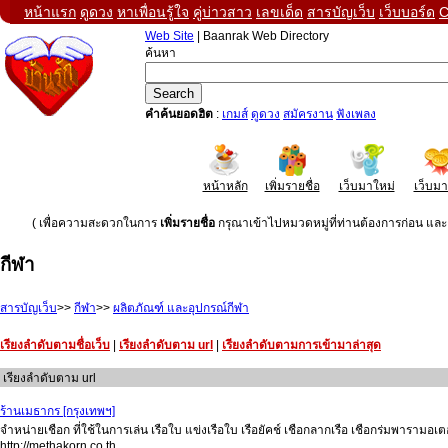
หน้าแรก
ดูดวง
หาเพื่อนรู้ใจ
คู่บ่าวสาว
เลขเด็ด
สารบัญเว็บ
เว็บบอร์ด
C
Web Site
| Baanrak Web Directory
ค้นหา
คำค้นยอดฮิต
:
เกมส์
ดูดวง
สมัครงาน
ฟังเพลง
หน้าหลัก
เพิ่มรายชื่อ
เว็บมาใหม่
เว็บม
( เพื่อความสะดวกในการ
เพิ่มรายชื่อ
กรุณาเข้าไปหมวดหมู่ที่ท่านต้องการก่อน และค
กีฬา
สารบัญเว็บ
>>
กีฬา
>>
ผลิตภัณฑ์ และอุปกรณ์กีฬา
เรียงลำดับตามชื่อเว็บ
|
เรียงลำดับตาม url
|
เรียงลำดับตามการเข้ามาล่าสุด
เรียงลำดับตาม url
ร้านเมธากร [กรุงเทพฯ]
จำหน่ายเชือก ที่ใช้ในการเล่น เรือใบ แข่งเรือใบ เรือยัคช์ เชือกลากเรือ เชือกร่มพารามอเต
http://methakorn.co.th