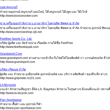
บอส สนุกเกอร์
จำหน่ายอุปกรณ์ สนุกเกอร์ ออนไลน์, โต๊ะสนุกเกอร์ โต๊ะพูล และ โต๊ะโกล์
http://www.bosssnooker.com
ขาย เครื่องออกกำลังกาย บ.อาณาจักร ไฮดรอลิค ซัพพลาย จำกัด
ขาย เครื่องออกกำลังกาย บ.อาณาจักร ไฮดรอลิค ซัพพลาย จำกัด จำหน่าย อุปกรณ์ ฟิ
http://www.exerciseshop.cjb.net
Feelfree Sports Co., Ltd.
บริษัท ผู้ผลิต และ จัดจำหน่าย เรือคยัค ภายใต้ชื่อ FeelFree
http://www.feelfreekayak.com
Grandsport.Com
www.grandsport.com ท่านสามารถเข้าถึงเว๊บไชต์ได้โดยพิมพ์คำว่า แกรนด์สปอร์ต ที่ Url
http://www.grandsport.com
บริษัท กริพเมท จำกัด
ผู้ผลิต และ จำหน่าย ถุงมือกอล์ฟ อุปกรณ์กอล์ฟ และ บริการ ผลิตสินค้า ของที่ระลึก ต่างๆ
http://www.gripmate.rs101.com
LA Bicycicle
แนะนำ จักรยานเสือภูเขา ยี่ห้อ LA, ข้อมูลของ จักรยาน ในรุ่นต่างๆ มีแผนที่แนะนำ สถานท
http://www.la-bicycle.com
Pan-Sportswear
จำหน่าย เสื้อผ้า และ อุปกรณ์ กีฬา
http://www.pan-sportswear.com