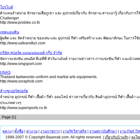
โปรไบต์
ตัวแทนจำหน่าย จักรยานเสือภูเขา และ อุปกรณ์เกี่ยวกับ จักรยาน สาระน่ารู้ เกี่ยวกับการ
Challenger
http://www.probike.co.th
เซฟแอนฟัน
ผู้ผลิต และ จัดจำหน่าย ของเล่น และ อุปกรณ์ กีฬา เสริมสร้าง และ พัฒนาทักษะ ในการใช
http://www.safeandfun.com
บริษัท สปอร์ต แมนเนจเมนท์ กรุ๊ป จำกัด
จัดการแข่งขัน เทนนิส ทีเอทีพี ทัวร์นาเม้นท์ รายงานข่าวสาร การแข่งขัน กีฬา แนะนำเท
http://www.smgsport.com
UNAS
Thailand taekwondo uniform and martial arts equipments.
http://www.soraphob.com
ห้างซูเปอร์สปอร์ต
จำหน่าย อุปกรณ์ กีฬา เสื้อผ้า กีฬา ออนไลน์ ข่าวสารเกี่ยวกับ สินค้าอุปกรณ์ กีฬา เสื้อ
ประเภทต่างๆ
http://www.supersports.co.th
Page [1]
ดูดวง
|
ตั้งชื่อ
|
หางาน
|
งานราชการ
|
งานรัฐวิสาหกิจ
|
งานสถาบันศึกษา
|
งาน Part Ti
1999-2007 © Copyright Baanrak.com. All rights reserved. |
เกี่ยวกับบ้านรัก
|
ลงโ