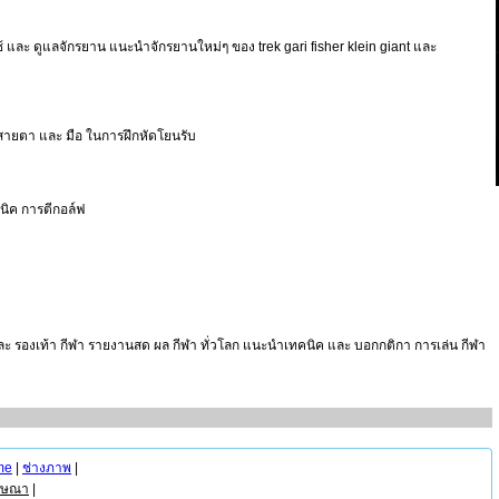
ใช้ และ ดูแลจักรยาน แนะนำจักรยานใหม่ๆ ของ trek gari fisher klein giant และ
้สายตา และ มือ ในการฝึกหัดโยนรับ
คนิค การตีกอล์ฟ
ผ้า และ รองเท้า กีฬา รายงานสด ผล กีฬา ทั่วโลก แนะนำเทคนิค และ บอกกติกา การเล่น กีฬา
me
|
ช่างภาพ
|
ฆษณา
|