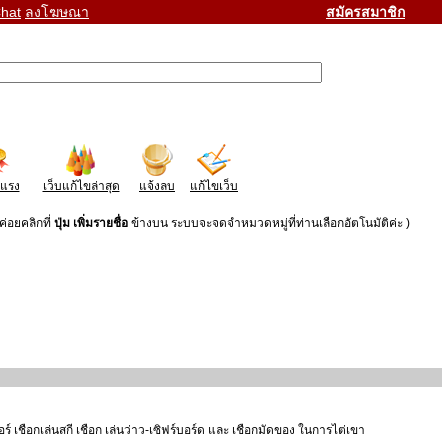
hat
ลงโฆษณา
สมัครสมาชิก
าแรง
เว็บแก้ไขล่าสุด
แจ้งลบ
แก้ไขเว็บ
่อยคลิกที่
ปุ่ม เพิ่มรายชื่อ
ข้างบน ระบบจะจดจำหมวดหมู่ที่ท่านเลือกอัตโนมัติค่ะ )
อร์ เชือกเล่นสกี เชือก เล่นว่าว-เซิฟร์บอร์ด และ เชือกมัดของ ในการไต่เขา