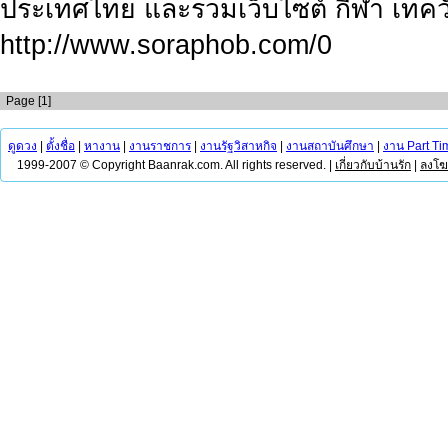
ประเทศไทย และรวมเว็บไซต์ กีฬา เทค
http://www.soraphob.com/0
Page [1]
ดูดวง
|
ตั้งชื่อ
|
หางาน
|
งานราชการ
|
งานรัฐวิสาหกิจ
|
งานสถาบันศึกษา
|
งาน Part Ti
1999-2007 © Copyright Baanrak.com. All rights reserved. |
เกี่ยวกับบ้านรัก
|
ลงโ