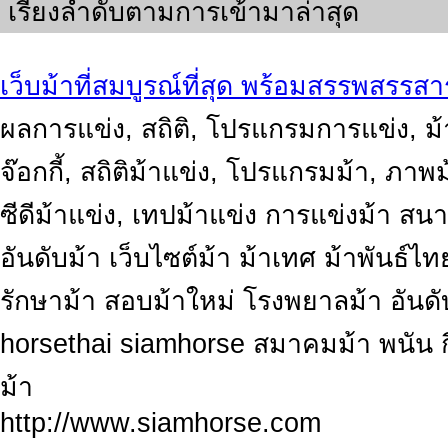
เรียงลำดับตามการเข้ามาล่าสุด
เว็บม้าที่สมบูรณ์ที่สุด พร้อมสรรพสรรส
ผลการแข่ง, สถิติ, โปรแกรมการแข่ง, ม้าแ
จ๊อกกี้, สถิติม้าแข่ง, โปรแกรมม้า, ภาพม้
ซีดีม้าแข่ง, เทปม้าแข่ง การแข่งม้า ส
อันดับม้า เว็บไซต์ม้า ม้าเทศ ม้าพันธ์ไท
รักษาม้า สอบม้าใหม่ โรงพยาลม้า อันด
horsethai siamhorse สมาคมม้า พนัน ก
ม้า
http://www.siamhorse.com