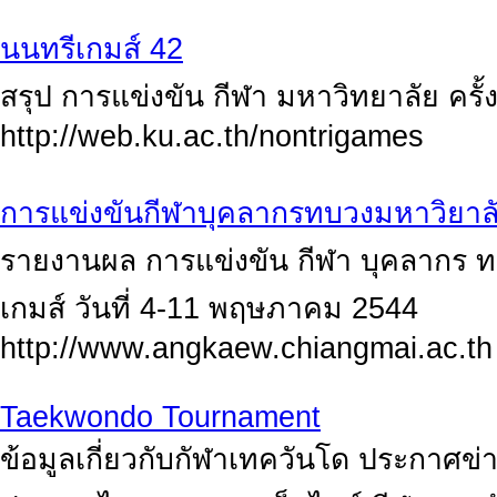
นนทรีเกมส์ 42
สรุป การแข่งขัน กีฬา มหาวิทยาลัย ครั้งท
http://web.ku.ac.th/nontrigames
การแข่งขันกีฬาบุคลากรทบวงมหาวิยาลัยค
รายงานผล การแข่งขัน กีฬา บุคลากร ทบว
เกมส์ วันที่ 4-11 พฤษภาคม 2544
http://www.angkaew.chiangmai.ac.th
Taekwondo Tournament
ข้อมูลเกี่ยวกับกัฬาเทควันโด ประกาศ