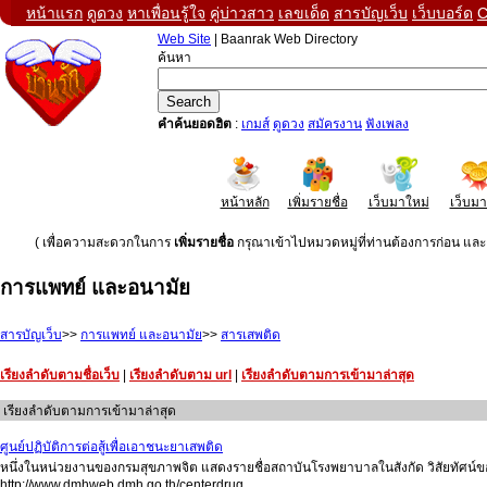
หน้าแรก
ดูดวง
หาเพื่อนรู้ใจ
คู่บ่าวสาว
เลขเด็ด
สารบัญเว็บ
เว็บบอร์ด
C
Web Site
| Baanrak Web Directory
ค้นหา
คำค้นยอดฮิต
:
เกมส์
ดูดวง
สมัครงาน
ฟังเพลง
หน้าหลัก
เพิ่มรายชื่อ
เว็บมาใหม่
เว็บม
( เพื่อความสะดวกในการ
เพิ่มรายชื่อ
กรุณาเข้าไปหมวดหมู่ที่ท่านต้องการก่อน และค
การแพทย์ และอนามัย
สารบัญเว็บ
>>
การแพทย์ และอนามัย
>>
สารเสพติด
เรียงลำดับตามชื่อเว็บ
|
เรียงลำดับตาม url
|
เรียงลำดับตามการเข้ามาล่าสุด
เรียงลำดับตามการเข้ามาล่าสุด
ศูนย์ปฏิบัติการต่อสู้เพื่อเอาชนะยาเสพติด
หนึ่งในหน่วยงานของกรมสุขภาพจิต แสดงรายชื่อสถาบันโรงพยาบาลในสังกัด วิสัยทัศน์
http://www.dmhweb.dmh.go.th/centerdrug