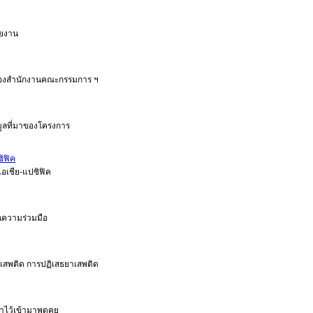
วยงาน
 ของสำนักงานคณะกรรมการ ฯ
ูลที่มาของโครงการ
ิฟิค
อเชีย-แปซิฟิค
็นความร่วมมือ
เสพติด การปฏิเสธยาเสพติด
าไว้เข้ามาพูดคุย