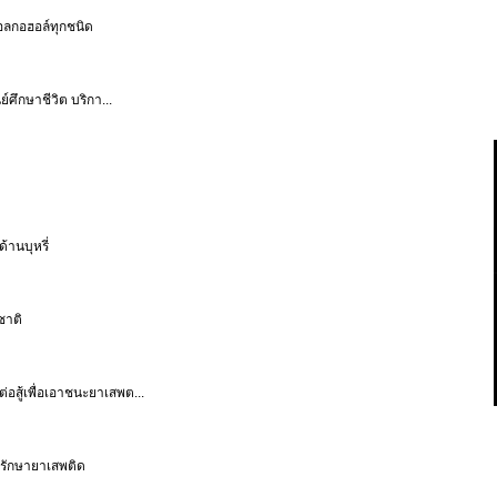
แอลกอฮอล์ทุกชนิด
ศึกษาชีวิต บริกา...
้านบุหรี่
ชาติ
สู้เพื่อเอาชนะยาเสพต...
ดรักษายาเสพติด