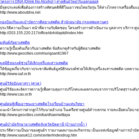
โครงการ DNA (Drink No Alcohol ) สายพันธุ์ใหม่ไร้แอลกอฮอล์
มีจุดประสงค์เพื่อต้องการสร้างทัศนคติที่ดีในเยาวชนไทยวัยรุ่น ให้ห่างไกลจากเครื่องดื่ม
http://www.aboutdna.net
กองป้องกันและบำบัดการติดยาเสพติด สำนักอนามัย กรุงเทพมหานคร
ประวัติความเป็นมา หน้าที่ความรับผิดชอบ โครงสร้างการดำเนินงาน บุคลากร บริการ ศูนย์
http://203.155.220.217/office/doh/daptd/index.htm
มหันต์ภัยยาเสพติด
ความรู้เบื้องต้นเกี่ยวกับยาเสพติด ข้อสังเกตุสำหรับผู้ติดยาเสพติด
http://www.geocities.com/mungsanti1967
มูลนิธิรณรงค์ช่วยให้เลิกบุหรี่และสารเสพติด
ให้ข้อมูลเกี่ยวกับข่าวประชาสัมพันธ์มูลนิธิรณรงค์ช่วยให้เลิกบุหรี่และสารเสพติด บทความด
http://www.saf.or.th
ศูนย์วิจัยปัญหาสุรา (ศวส.)
ศูนย์วิจัยและจัดการความรู้เพื่อควบคุมการบริโภคและผลกระทบจากการบริโภคสุราระดับ
http://www.cas.or.th
ศูนย์ต่อสู้เพื่อเอาชนะยาเสพติดโรงเรียนบ้านแท่นวิทยา
แนะนำโครงการฝากลูกไว้กับนายอำเภอ ในเครือข่ายศูนย์ดำรงธรรม รายละเอียดนโยบายต่อ
http://www.geocities.com/banthaenwittaya
ศูนย์บำบัดรักษายาเสพติดจังหวัดปัตตานี (บ้านปากน้ำ )
ประวัติความเป็นมาของศูนย์ฯ รายงานผลงานและกิจกรรม เป็นแหล่งข้อมูลด้านการบำบั
http://www.sasuk12.com/center/indexdrug.htm