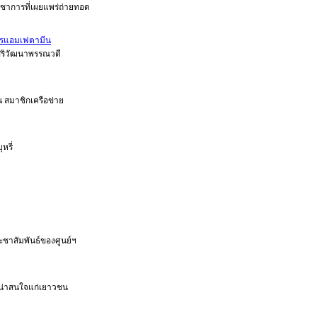
ิชาการที่เผยแพร่ถ่ายทอด
สารแอมเฟตามีน
ิริวัฒนาพรรณวดี
 สมาชิกเครือข่าย
หรี่
ะชาสัมพันธ์ของศูนย์ฯ
ดูน่าสนใจแก่เยาวชน