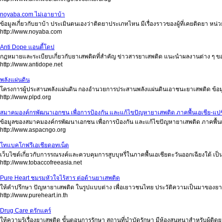
noyaba.com ไม่เอายาบ้า
ข้อมูลเกี่ยวกับยาบ้า ประเมินตนเองว่าติดยาประเภทไหน มีเรื่องราวของผู้ที่เคยติดยา หน่
http://www.noyaba.com
Anti Dope แอนตี้โดป
กฎหมายและระเบียบเกี่ยวกับยาเสพติดที่สำคัญ ข่าวสารยาเสพติด แนะนำผลงานต่าง ๆ
http://www.antidope.net
พลังแผ่นดิน
โครงการผู้ประสานพลังแผ่นดิน กองอำนวยการประสานพลังแผ่นดินเอาชนะยาเสพติด ข้อม
http://www.plpd.org
สมาคมองค์กรพัฒนาเอกชน เพื่อการป้องกัน และแก้ไขปัญหายาเสพติด ภาคพื้นเอเชีย-แปซ
ข้อมูลของสมาคมองค์กรพัฒนาเอกชน เพื่อการป้องกัน และแก้ไขปัญหายาเสพติด ภาคพื้นเ
http://www.aspacngo.org
โทแบคโกฟรีเอเชียดอทเน็ต
เว็บไซต์เกี่ยวกับการรณรงค์และควบคุมการสูบบุหรี่ในภาคพื้นเอเชียตะวันออกเฉียงใต้ เป
http://www.tobaccofreeasia.net
Pure Heart ชมรมหัวใจไร้สาร ต่อต้านยาเสพติด
ให้คำปรึกษา ปัญหายาเสพติด ในรูปแบบต่าง เพื่อเยาวชนไทย ประวัติความเป็นมาของยา
http://www.pureheart.in.th
Drug Care ดรักแคร์
ให้ความรู้เรื่องยาเสพติด ขั้นตอนการรักษา สถานที่บำบัดรักษา มีห้องสนทนาสำหรับผู้ติดย