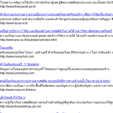
โรงพยาบาลรัฐบาลให้บริการบำบัดรักษาผู้เสพ ผู้ติดยาเสพติดทุกประเภท และเป็นสถาบันว
http://www.thanyarak.go.th
สำนักงานประสานความร่วมมือระหว่างประเทศไทย-สหรัฐอเมริกา เพื่อการวิจัยเกี่ยวกับ
บทประทานสัมภาษณ์ พระกรณียกิจ และพระดำรัส ทูลกระหม่อมหญิงอุบลรัตนราชกัญญา ส
http://www.tucar.or.th
เครือข่ายวิชาการ วิจัย และข้อมูลด้านสารเสพติดในภาคใต้ มหาวิทยาลัยสงขลานครินทร์
ความเป็นมาและวัตถุประสงค์ ยุทธศาสตร์การวิจัยฯ ภาคใต้ โครงสร้างองค์กร คณะทำงาน
http://www.psu.ac.th/substance/index.html
โนนะคลับ
คลับของคนรุ่นใหม่ ไม่นะ!...เหล้าบุหรี่ สำหรับคนรุ่นใหม่ มีกิจกรรมต่าง ๆ ในการเลิกเหล้า บุ
http://www.nonaclub.com
ทำไมต้องสูบบุหรี่ : Y Smoking
ข้อมูลภายในของอุตสาหกรรมบุหรี่ โทษของการสูบบุหรี่และผลกระทบต่อบุคคลรอบข้าง
http://www.ysmoking.com
ศูนย์ป้องกันและปราบปรามยาเสพติด หน่วยปฏิบัติการตามลำแม่น้ำโขง (ศ.ปป.ส.นปข.)
ประวัติความเป็นมา ภารกิจ พื้นที่รับผิดชอบ กองบัญชาการ ผู้บังคับบัญชา และข่าวสารปร
http://www.navy.mi.th/mrou
เด็กไทยหัวใจไร้สาร
ความรู้เกี่ยวกับยาเสพย์ติดอย่างครบถ้วนด้วยข้อมูลที่ถูกต้อง ประกอบกับการออกแบบให้
http://www.thaiantidrug.cjb.net