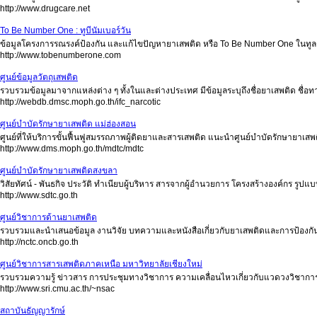
http://www.drugcare.net
To Be Number One : ทูบีนัมเบอร์วัน
ข้อมูลโครงการรณรงค์ป้องกัน และแก้ไขปัญหายาเสพติด หรือ To Be Number One ในทู
http://www.tobenumberone.com
ศูนย์ข้อมูลวัตถุเสพติด
รวบรวมข้อมูลมาจากแหล่งต่าง ๆ ทั้งในและต่างประเทศ มีข้อมูลระบุถึงชื่อยาเสพติด ชื่อ
http://webdb.dmsc.moph.go.th/ifc_narcotic
ศูนย์บำบัดรักษายาเสพติด แม่ฮ่องสอน
ศูนย์ที่ให้บริการขั้นฟื้นฟูสมรรถภาพผู้ติดยาและสารเสพติด แนะนำศูนย์บำบัดรักษายาเสพ
http://www.dms.moph.go.th/mdtc/mdtc
ศูนย์บำบัดรักษายาเสพติดสงขลา
วิสัยทัศน์ - พันธกิจ ประวัติ ทำเนียบผู้บริหาร สารจากผู้อำนวยการ โครงสร้างองค์กร รูป
http://www.sdtc.go.th
ศูนย์วิชาการด้านยาเสพติด
รวบรวมและนำเสนอข้อมูล งานวิจัย บทความและหนังสือเกี่ยวกับยาเสพติดและการป้องกันร
http://nctc.oncb.go.th
ศูนย์วิชาการสารเสพติดภาคเหนือ มหาวิทยาลัยเชียงใหม่
รวบรวมความรู้ ข่าวสาร การประชุมทางวิชาการ ความเคลื่อนไหวเกี่ยวกับแวดวงวิชาก
http://www.sri.cmu.ac.th/~nsac
สถาบันธัญญารักษ์