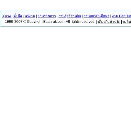
ดูดวง
|
ตั้งชื่อ
|
หางาน
|
งานราชการ
|
งานรัฐวิสาหกิจ
|
งานสถาบันศึกษา
|
งาน Part Ti
1999-2007 © Copyright Baanrak.com. All rights reserved. |
เกี่ยวกับบ้านรัก
|
ลงโ