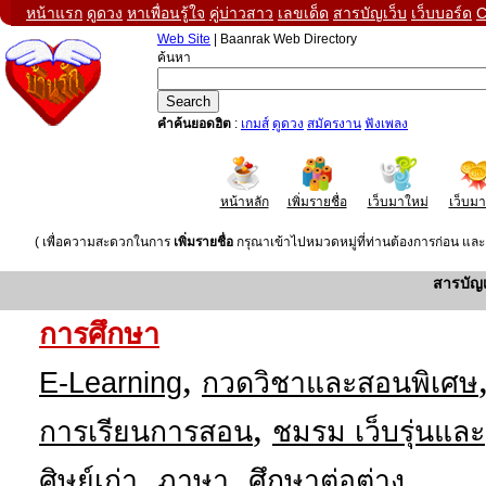
หน้าแรก
ดูดวง
หาเพื่อนรู้ใจ
คู่บ่าวสาว
เลขเด็ด
สารบัญเว็บ
เว็บบอร์ด
C
Web Site
| Baanrak Web Directory
ค้นหา
คำค้นยอดฮิต
:
เกมส์
ดูดวง
สมัครงาน
ฟังเพลง
หน้าหลัก
เพิ่มรายชื่อ
เว็บมาใหม่
เว็บม
( เพื่อความสะดวกในการ
เพิ่มรายชื่อ
กรุณาเข้าไปหมวดหมู่ที่ท่านต้องการก่อน และค
สารบัญ
การศึกษา
,
E-Learning
กวดวิชาและสอนพิเศษ
,
การเรียนการสอน
ชมรม เว็บรุ่นและ
,
,
ศิษย์เก่า
ภาษา
ศึกษาต่อต่าง