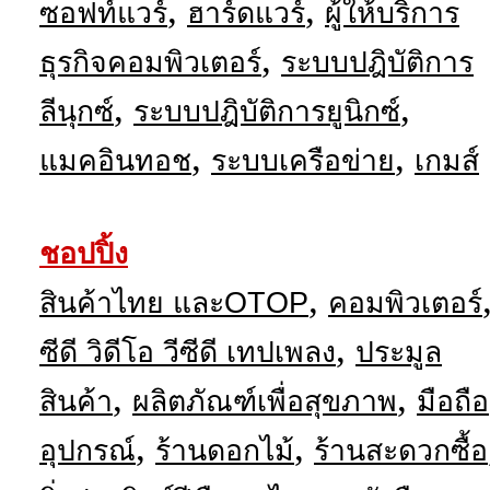
,
,
ซอฟท์แวร์
ฮาร์ดแวร์
ผู้ให้บริการ
,
ธุรกิจคอมพิวเตอร์
ระบบปฎิบัติการ
,
,
ลีนุกซ์
ระบบปฎิบัติการยูนิกซ์
,
,
แมคอินทอช
ระบบเครือข่าย
เกมส์
ชอปปิ้ง
,
สินค้าไทย และOTOP
คอมพิวเตอร์
,
ซีดี วิดีโอ วีซีดี เทปเพลง
ประมูล
,
,
สินค้า
ผลิตภัณฑ์เพื่อสุขภาพ
มือถือ
,
,
อุปกรณ์
ร้านดอกไม้
ร้านสะดวกซื้อ