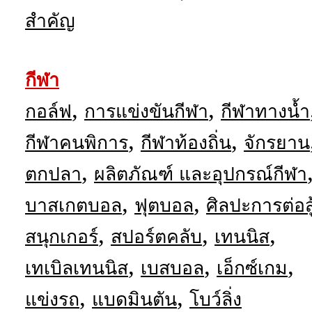
สำคัญ
กีฬา
,
,
กอล์ฟ
การแข่งขันกีฬา
กีฬาทางน้ำ
,
,
กีฬาคนพิการ
กีฬาท้องถิ่น
จักรยาน
,
ตกปลา
ผลิตภัณฑ์ และอุปกรณ์กีฬา
,
,
บาสเกตบอล
ฟุตบอล
ศิลปะการต่อสู
,
,
,
สนุกเกอร์
สปอร์ตคลับ
เทนนิส
,
,
,
เทเบิลเทนนิส
เบสบอล
เอ็กซ์เกม
,
,
แข่งรถ
แบดมินตัน
โบว์ลิ่ง